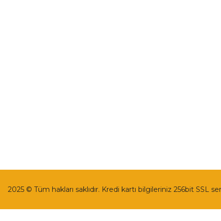
İletişim
Mesafeli Satı
İletişim Formu
Gizlilik ve Güv
Havale Bildirim Formu
İptal İade Koşu
Kargo Takibi
Kişisel Veriler 
2025 © Tüm hakları saklıdır. Kredi kartı bilgileriniz 256bit SSL se