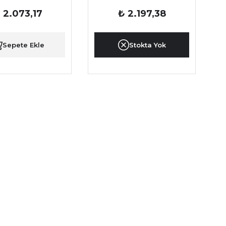
 2.073,17
₺ 2.197,38
Sepete Ekle
Stokta Yok