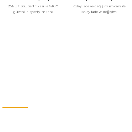
256 Bit SSL Sertifikası ile %100
Kolay iade ve değişim imkanı ile
güvenli alışveriş imkanı
kolay iade ve değişim
Kurumsal
Alışveriş
Kategoriler
Müşteri Hizmetleri
0549 713 07 74-0555 820 91 75
0532 264 25 39-0549 713 07 79