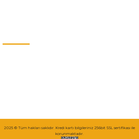
Kategoriler
Müşteri Hizmetleri
0549 713 07 74-0555 820 91 75
0532 264 25 39-0549 713 07 79
info@eticaret.com.tr
İletişim Bilgilerimiz
Sipariş Takibi
2025 © Tüm hakları saklıdır. Kredi kartı bilgileriniz 256bit SSL sertifikası ile
korunmaktadır.