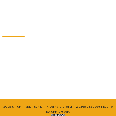
Kategoriler
Müşteri Hizmetleri
0549 713 07 74-0555 820 91 75
0532 264 25 39-0549 713 07 79
info@eticaret.com.tr
İletişim Bilgilerimiz
Sipariş Takibi
2025 © Tüm hakları saklıdır. Kredi kartı bilgileriniz 256bit SSL sertifikası ile
korunmaktadır.