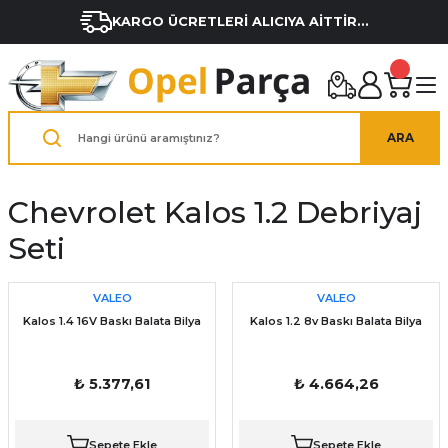
KARGO ÜCRETLERİ ALICIYA AİTTİR...
ARA
Chevrolet Kalos 1.2 Debriyaj
Seti
VALEO
VALEO
Kalos 1.4 16V Baskı Balata Bilya
Kalos 1.2 8v Baskı Balata Bilya
₺ 5.377,61
₺ 4.664,26
Sepete Ekle
Sepete Ekle