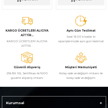
KARGO ÜCRETLERİ ALICIYA
Aynı Gün Teslimat
AİTTİR...
Saat 16:00’a kadar ki
KARGO ÜCRETLERİ ALICIYA
siparişlerinizde aynı gün teslimat
AİTTİR...
Güvenli Alışveriş
Müşteri Memuniyeti
256 Bit SSL Sertifikası ile %100
Kolay iade ve değişim imkanı ile
güvenli alışveriş imkanı
kolay iade ve değişim
Kurumsal