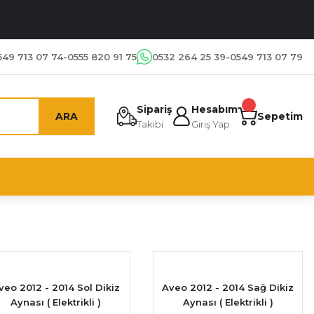
549 713 07 74-0555 820 91 75
0532 264 25 39-0549 713 07 79
Sipariş
Hesabım
ARA
Sepetim
Takibi
Giriş Yap
veo 2012 - 2014 Sol Dikiz
Aveo 2012 - 2014 Sağ Dikiz
Aynası ( Elektrikli )
Aynası ( Elektrikli )