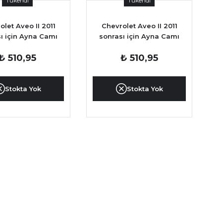
Tükendi
Tükendi
olet Aveo II 2011
Chevrolet Aveo II 2011
ı için Ayna Camı
sonrası için Ayna Camı
SOL
SAĞ
₺ 510,95
₺ 510,95
Stokta Yok
Stokta Yok