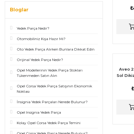
₺
Bloglar
Yedek Parça Nedir?
Otomobiliniz Kışa Hazır Mı?
Oto Yedek Parça Alırken Bunlara Dikkat Edin
Orijinal Yedek Parça Nedir?
Aveo 2
Opel Modellerinin Yedek Parça Stokları
Sol Diki
Tükenmeden Satın Alın
Opel Corsa Yedek Parça Satışının Ekonomik
₺
Noktası
İnsignia Yedek Parçaları Nerede Bulunur?
Opel Insignia Yedek Parça
Kolay Opel Corsa Yedek Parça Temini
Opel Corsa Yedek Parça Nerede Bulunur?