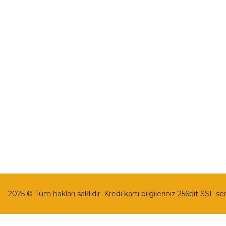
İletişim
Mesafeli Satı
İletişim Formu
Gizlilik ve Güv
Havale Bildirim Formu
İptal İade Koşu
Kargo Takibi
Kişisel Veriler 
2025 © Tüm hakları saklıdır. Kredi kartı bilgileriniz 256bit SSL se