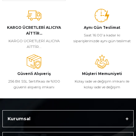
KARGO ÜCRETLERİ ALICIYA
Aynı Gün Teslimat
AİTTİR...
Saat 16:00’a kadar ki
KARGO ÜCRETLERİ ALICIYA
siparişlerinizde aynı gün teslimat
AİTTİR...
Güvenli Alışveriş
Müşteri Memuniyeti
256 Bit SSL Sertifikası ile %100
Kolay iade ve değişim imkanı ile
güvenli alışveriş imkanı
kolay iade ve değişim
Kurumsal