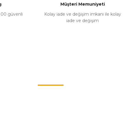
ş
Müşteri Memuniyeti
%100 güvenli
Kolay iade ve değişim imkanı ile kolay
iade ve değişim
Müşteri Hizmetleri
0549 713 07 74-0555 820 91 75
0532 264 25 39-0549 713 07 79
info@eticaret.com.tr