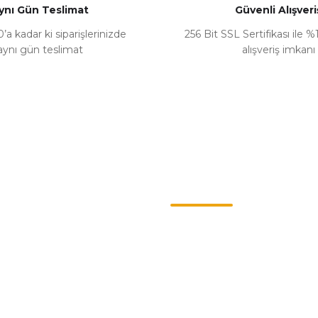
ynı Gün Teslimat
Güvenli Alışveri
’a kadar ki siparişlerinizde
256 Bit SSL Sertifikası ile 
aynı gün teslimat
alışveriş imkanı
Gönder
Kategoriler
ş Sözleşmesi
Chevrolet
enlik
Opel
llari
Renault