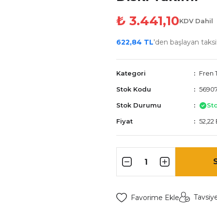
₺ 3.441,10
KDV Dahil
622,84 TL
'den başlayan taksit
Kategori
Fren T
Stok Kodu
56907
Stok Durumu
St
Fiyat
52,22
Tavsiy