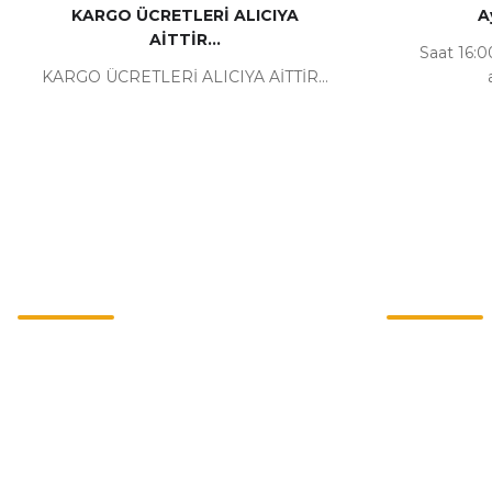
KARGO ÜCRETLERİ ALICIYA
A
AİTTİR...
Saat 16:00
KARGO ÜCRETLERİ ALICIYA AİTTİR...
Kurumsal
Alışveriş
İletişim
Mesafeli Satı
İletişim Formu
Gizlilik ve Güv
Havale Bildirim Formu
İptal İade Koşu