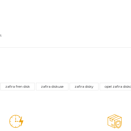
.
nularda yetersiz gördüğünüz noktaları öneri formunu kullanarak tarafımız
Bu ürüne ilk yorumu siz yapın!
zafira fren disk
zafira diskuse
zafira disky
opel zafira disk
Yorum Yaz