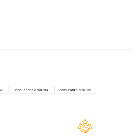
a iletebilirsiniz.
ovi
opel zafira diskusia
opel zafira diskuse