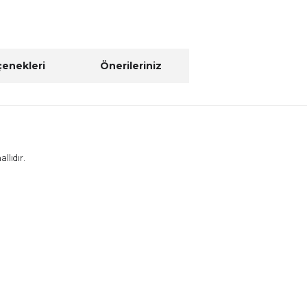
çenekleri
Önerileriniz
llıdır.