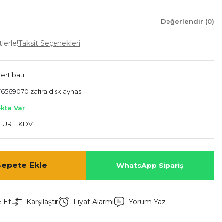
Değerlendir (0)
lerle!
Taksit Seçenekleri
ertibatı
6569070 zafira disk aynası
okta Var
 EUR + KDV
Sepete Ekle
WhatsApp Sipariş
e Et
Karşılaştır
Fiyat Alarmı
Yorum Yaz