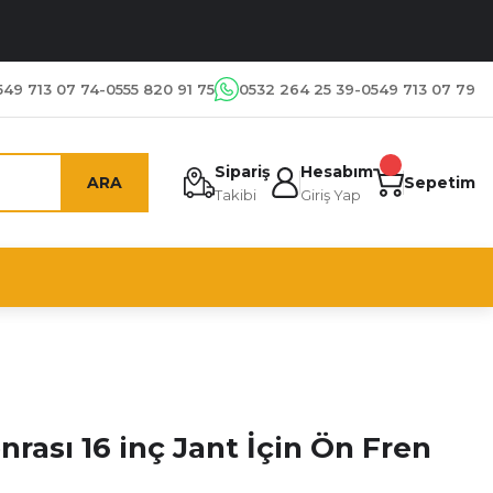
549 713 07 74-0555 820 91 75
0532 264 25 39-0549 713 07 79
Sipariş
Hesabım
ARA
Sepetim
Takibi
Giriş Yap
onrası 16 inç Jant İçin Ön Fren