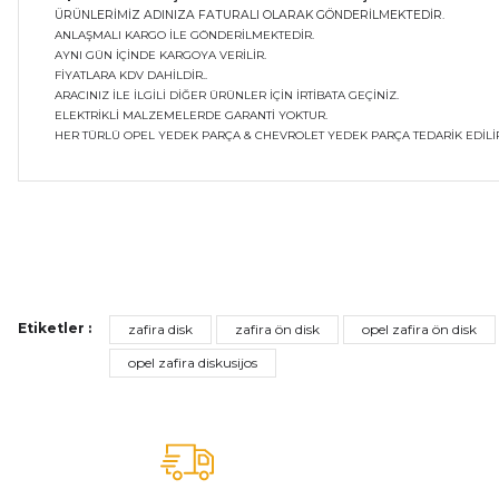
ÜRÜNLERİMİZ ADINIZA FATURALI OLARAK GÖNDERİLMEKTEDİR.
ANLAŞMALI KARGO İLE GÖNDERİLMEKTEDİR.
AYNI GÜN İÇİNDE KARGOYA VERİLİR.
FİYATLARA KDV DAHİLDİR..
ARACINIZ İLE İLGİLİ DİĞER ÜRÜNLER İÇİN İRTİBATA GEÇİNİZ.
ELEKTRİKLİ MALZEMELERDE GARANTİ YOKTUR.
HER TÜRLÜ OPEL YEDEK PARÇA & CHEVROLET YEDEK PARÇA TEDARİK EDİLİR
Bu ürünün fiyat bilgisi, resim, ürün açıklamalarında ve diğer ko
Görüş ve önerileriniz için teşekkür ederiz.
Ürün resmi kalitesiz, bozuk veya görüntülenemiyor.
Etiketler :
zafira disk
zafira ön disk
opel zafira ön disk
Ürün açıklamasında eksik bilgiler bulunuyor.
opel zafira diskusijos
Ürün bilgilerinde hatalar bulunuyor.
Ürün fiyatı diğer sitelerden daha pahalı.
Bu ürüne benzer farklı alternatifler olmalı.