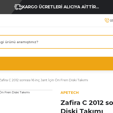
KARGO ÜCRETLERİ ALICIYA AİTTİR...
0
Zafira C 2012 sonrası 16 inç Jant İçin Ön Fren Diski Takımı
APETECH
Zafira C 2012 s
Diski Takımı