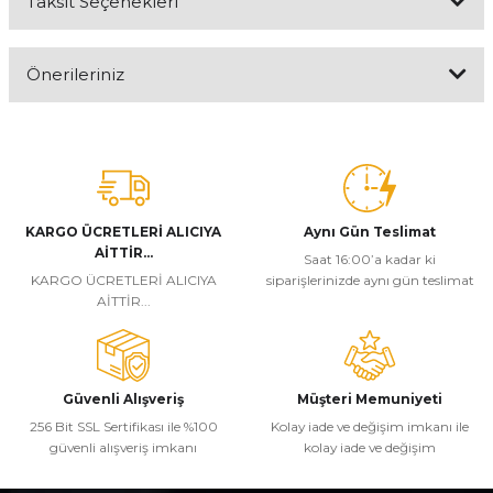
Taksit Seçenekleri
Bu ürüne ilk yorumu siz yapın!
Önerileriniz
Yorum Yaz
Bu ürünün fiyat bilgisi, resim, ürün açıklamalarında ve diğer
konularda yetersiz gördüğünüz noktaları öneri formunu kullanarak
tarafımıza iletebilirsiniz.
Görüş ve önerileriniz için teşekkür ederiz.
KARGO ÜCRETLERİ ALICIYA
Aynı Gün Teslimat
Ürün resmi kalitesiz, bozuk veya görüntülenemiyor.
AİTTİR...
Saat 16:00’a kadar ki
Ürün açıklamasında eksik bilgiler bulunuyor.
KARGO ÜCRETLERİ ALICIYA
siparişlerinizde aynı gün teslimat
AİTTİR...
Ürün bilgilerinde hatalar bulunuyor.
Ürün fiyatı diğer sitelerden daha pahalı.
Bu ürüne benzer farklı alternatifler olmalı.
Güvenli Alışveriş
Müşteri Memuniyeti
256 Bit SSL Sertifikası ile %100
Kolay iade ve değişim imkanı ile
güvenli alışveriş imkanı
kolay iade ve değişim