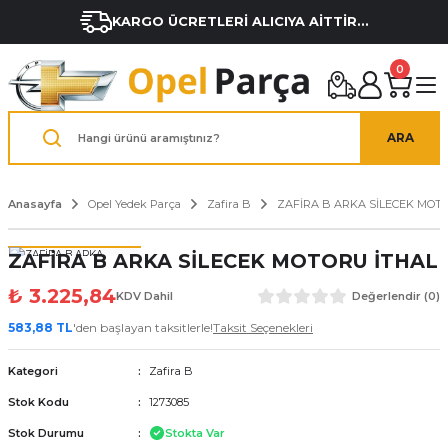
KARGO ÜCRETLERİ ALICIYA AİTTİR...
0
ARA
Anasayfa
Opel Yedek Parça
Zafira B
ZAFİRA B ARKA SİLECEK MOT
ZAFİRA B ARKA SİLECEK MOTORU İTHAL
₺ 3.225,84
KDV Dahil
Değerlendir (0)
583,88 TL
'den başlayan taksitlerle!
Taksit Seçenekleri
Kategori
Zafira B
Stok Kodu
1273085
Stok Durumu
Stokta Var