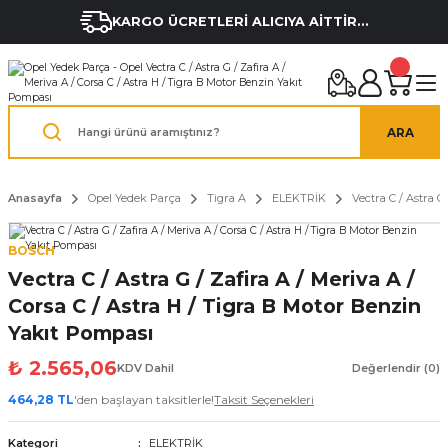
KARGO ÜCRETLERİ ALICIYA AİTTİR...
ARA
Anasayfa
Opel Yedek Parça
Tigra A
ELEKTRİK
Vectra C / Astra G
BOSCH
Vectra C / Astra G / Zafira A / Meriva A /
Corsa C / Astra H / Tigra B Motor Benzin
Yakıt Pompası
₺ 2.565,06
KDV Dahil
Değerlendir (0)
464,28 TL
'den başlayan taksitlerle!
Taksit Seçenekleri
Kategori
ELEKTRİK