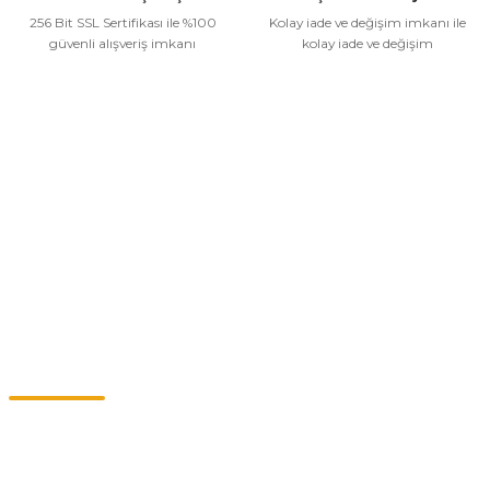
256 Bit SSL Sertifikası ile %100
Kolay iade ve değişim imkanı ile
Gönder
güvenli alışveriş imkanı
kolay iade ve değişim
Kurumsal
Alışveriş
Kategoriler
Müşteri Hizmetleri
0549 713 07 74-0555 820 91 75
0532 264 25 39-0549 713 07 79