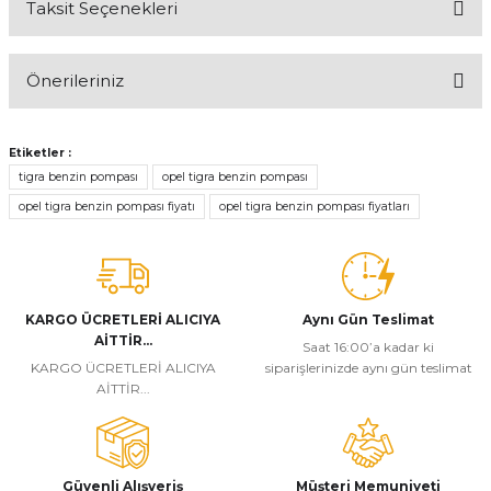
Taksit Seçenekleri
Bu ürüne ilk yorumu siz yapın!
Önerileriniz
Yorum Yaz
Bu ürünün fiyat bilgisi, resim, ürün açıklamalarında ve diğer
konularda yetersiz gördüğünüz noktaları öneri formunu kullanarak
Etiketler :
tarafımıza iletebilirsiniz.
tigra benzin pompası
opel tigra benzin pompası
Görüş ve önerileriniz için teşekkür ederiz.
opel tigra benzin pompası fiyatı
opel tigra benzin pompası fiyatları
Ürün resmi kalitesiz, bozuk veya görüntülenemiyor.
Ürün açıklamasında eksik bilgiler bulunuyor.
Ürün bilgilerinde hatalar bulunuyor.
KARGO ÜCRETLERİ ALICIYA
Aynı Gün Teslimat
AİTTİR...
Ürün fiyatı diğer sitelerden daha pahalı.
Saat 16:00’a kadar ki
KARGO ÜCRETLERİ ALICIYA
siparişlerinizde aynı gün teslimat
Bu ürüne benzer farklı alternatifler olmalı.
AİTTİR...
Güvenli Alışveriş
Müşteri Memuniyeti