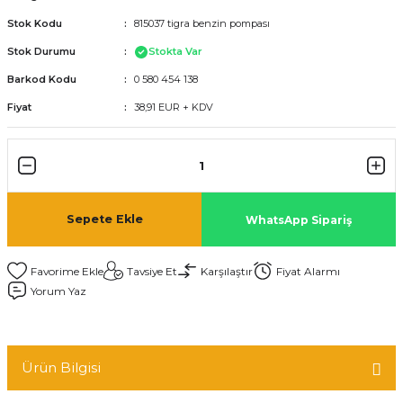
Stok Kodu
815037 tigra benzin pompası
Stok Durumu
Stokta Var
Barkod Kodu
0 580 454 138
Fiyat
38,91 EUR + KDV
Sepete Ekle
WhatsApp Sipariş
Tavsiye Et
Karşılaştır
Fiyat Alarmı
Yorum Yaz
Ürün Bilgisi