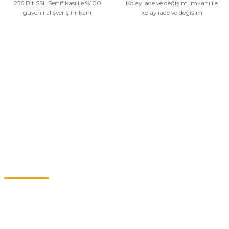
256 Bit SSL Sertifikası ile %100
Kolay iade ve değişim imkanı ile
Gönder
güvenli alışveriş imkanı
kolay iade ve değişim
Kurumsal
Alışveriş
Kategoriler
Müşteri Hizmetleri
0549 713 07 74-0555 820 91 75
0532 264 25 39-0549 713 07 79