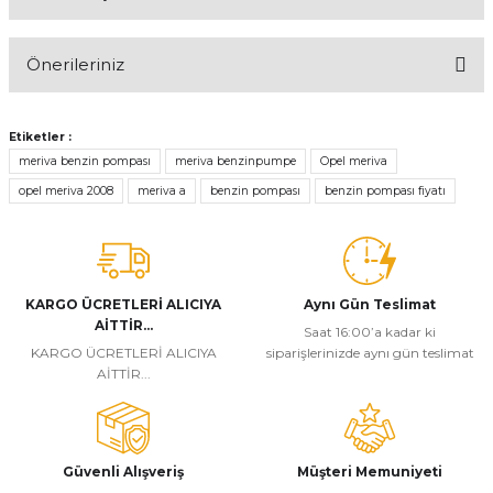
Bu ürüne ilk yorumu siz yapın!
Önerileriniz
Yorum Yaz
Bu ürünün fiyat bilgisi, resim, ürün açıklamalarında ve diğer
konularda yetersiz gördüğünüz noktaları öneri formunu kullanarak
Etiketler :
tarafımıza iletebilirsiniz.
meriva benzin pompası
meriva benzinpumpe
Opel meriva
Görüş ve önerileriniz için teşekkür ederiz.
opel meriva 2008
meriva a
benzin pompası
benzin pompası fiyatı
Ürün resmi kalitesiz, bozuk veya görüntülenemiyor.
Ürün açıklamasında eksik bilgiler bulunuyor.
Ürün bilgilerinde hatalar bulunuyor.
KARGO ÜCRETLERİ ALICIYA
Aynı Gün Teslimat
AİTTİR...
Ürün fiyatı diğer sitelerden daha pahalı.
Saat 16:00’a kadar ki
KARGO ÜCRETLERİ ALICIYA
siparişlerinizde aynı gün teslimat
Bu ürüne benzer farklı alternatifler olmalı.
AİTTİR...
Güvenli Alışveriş
Müşteri Memuniyeti