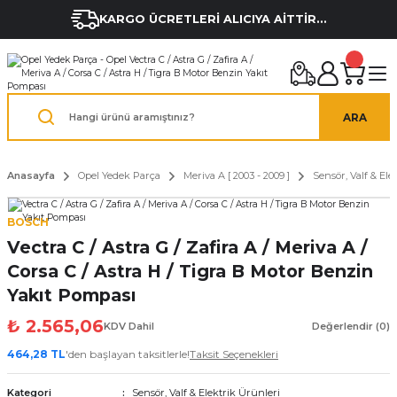
KARGO ÜCRETLERİ ALICIYA AİTTİR...
ARA
Anasayfa
Opel Yedek Parça
Meriva A [ 2003 - 2009 ]
Sensör, Valf & Ele
BOSCH
Vectra C / Astra G / Zafira A / Meriva A /
Corsa C / Astra H / Tigra B Motor Benzin
Yakıt Pompası
₺ 2.565,06
KDV Dahil
Değerlendir (0)
464,28 TL
'den başlayan taksitlerle!
Taksit Seçenekleri
Kategori
Sensör, Valf & Elektrik Ürünleri