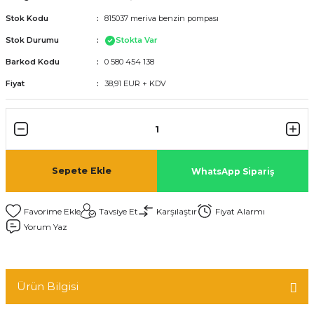
Stok Kodu
815037 meriva benzin pompası
Stok Durumu
Stokta Var
Barkod Kodu
0 580 454 138
Fiyat
38,91 EUR + KDV
Sepete Ekle
WhatsApp Sipariş
Tavsiye Et
Karşılaştır
Fiyat Alarmı
Yorum Yaz
Ürün Bilgisi