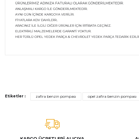
ÜRÜNLERİMİZ ADINIZA FATURALI OLARAK GÖNDERİLMEKTEDİR.
ANLAŞMALI KARGO İLE GÖNDERİLMEKTEDİR.
AYNI GÜN İÇİNDE KARGOYA VERİLİR.
FİYATLARA KDV DAHİLDİR..
ARACINIZ İLE İLGİLİ DİĞER ÜRÜNLER İÇİN İRTİBATA GEÇİNİZ.
ELEKTRİKLİ MALZEMELERDE GARANTİ YOKTUR.
HER TÜRLÜ OPEL YEDEK PARÇA & CHEVROLET YEDEK PARÇA TEDARİK EDİLİR
Bu ürünün fiyat bilgisi, resim, ürün açıklamalarında ve diğer ko
Görüş ve önerileriniz için teşekkür ederiz.
Ürün resmi kalitesiz, bozuk veya görüntülenemiyor.
Etiketler :
zafira benzin pompası
opel zafira benzin pompası
Ürün açıklamasında eksik bilgiler bulunuyor.
Ürün bilgilerinde hatalar bulunuyor.
Ürün fiyatı diğer sitelerden daha pahalı.
Bu ürüne benzer farklı alternatifler olmalı.
KARGO ÜCRETLERİ ALICIYA
A