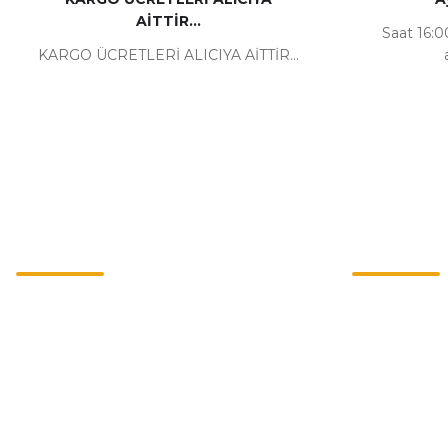
AİTTİR...
Saat 16:00
KARGO ÜCRETLERİ ALICIYA AİTTİR...
Kurumsal
Alışveriş
İletişim
Mesafeli Satı
İletişim Formu
Gizlilik ve Güv
Havale Bildirim Formu
İptal İade Koşu
Kargo Takibi
Kişisel Veriler 