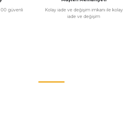
%100 güvenli
Kolay iade ve değişim imkanı ile kolay
iade ve değişim
Müşteri Hizmetleri
0549 713 07 74-0555 820 91 75
0532 264 25 39-0549 713 07 79
info@eticaret.com.tr