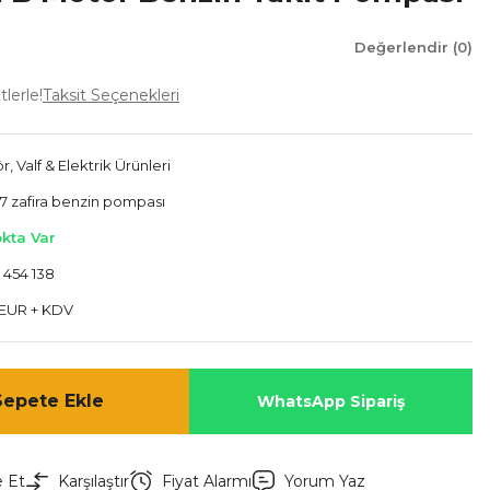
Değerlendir (0)
tlerle!
Taksit Seçenekleri
, Valf & Elektrik Ürünleri
7 zafira benzin pompası
okta Var
 454 138
 EUR + KDV
Sepete Ekle
WhatsApp Sipariş
e Et
Karşılaştır
Fiyat Alarmı
Yorum Yaz