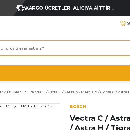
KARGO ÜCRETLERİ ALICIYA AİTTİR...
0
trik Ürünleri
Vectra C / Astra G / Zafira A / Meriva A / Corsa C / Astr
BOSCH
Vectra C / Astra
/ Astra H / Tig