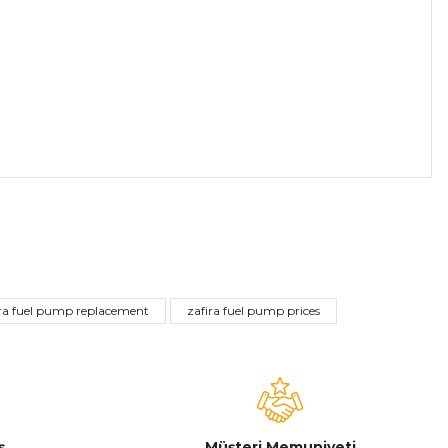
a iletebilirsiniz.
ira fuel pump replacement
zafira fuel pump prices
ş
Müşteri Memuniyeti