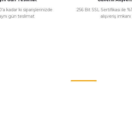
’a kadar ki siparişlerinizde
256 Bit SSL Sertifikası ile 
aynı gün teslimat
alışveriş imkanı
Gönder
Kategoriler
ş Sözleşmesi
Chevrolet
enlik
Opel
llari
Renault
Politikası
Skoda