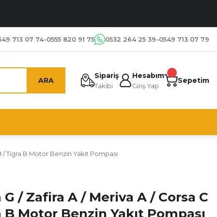
549 713 07 74-0555 820 91 75
0532 264 25 39-0549 713 07 79
Sipariş
Hesabım
ARA
Sepetim
Takibi
Giriş Yap
a H / Tigra B Motor Benzin Yakıt Pompası
 G / Zafira A / Meriva A / Corsa C
ra B Motor Benzin Yakıt Pompası