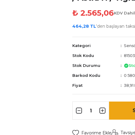
₺ 2.565,06
KDV Dahil
464,28 TL
'den başlayan taksi
Kategori
Sensör
Stok Kodu
81503
Stok Durumu
St
Barkod Kodu
0 580
Fiyat
38,91
Tavsiy