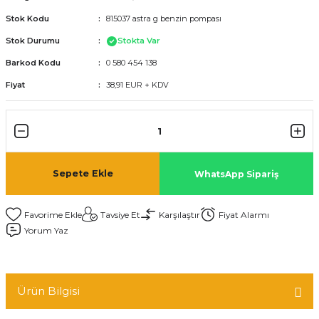
Stok Kodu
815037 astra g benzin pompası
Stok Durumu
Stokta Var
Barkod Kodu
0 580 454 138
Fiyat
38,91 EUR + KDV
Sepete Ekle
WhatsApp Sipariş
Tavsiye Et
Karşılaştır
Fiyat Alarmı
Yorum Yaz
Ürün Bilgisi