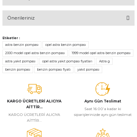
Bu ürüne ilk yorumu siz yapın!
Önerileriniz
Yorum Yaz
Bu ürünün fiyat bilgisi, resim, ürün açıklamalarında ve diğer
konularda yetersiz gördüğünüz noktaları öneri formunu kullanarak
Etiketler :
tarafımıza iletebilirsiniz.
astra benzin pompası
opel astra benzin pompası
Görüş ve önerileriniz için teşekkür ederiz.
2000 model opel astra benzin pompası
1999 model opel astra benzin pompası
astra yakıt pompası
opel astra yakıt pompası fiyatları
Astra g
Ürün resmi kalitesiz, bozuk veya görüntülenemiyor.
benzin pompası
benzin pompası fiyatı
yakıt pompası
Ürün açıklamasında eksik bilgiler bulunuyor.
Ürün bilgilerinde hatalar bulunuyor.
Ürün fiyatı diğer sitelerden daha pahalı.
Bu ürüne benzer farklı alternatifler olmalı.
KARGO ÜCRETLERİ ALICIYA
Aynı Gün Teslimat
AİTTİR...
Saat 16:00’a kadar ki
KARGO ÜCRETLERİ ALICIYA
siparişlerinizde aynı gün teslimat
AİTTİR...