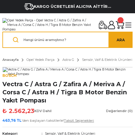
KARGO ÜCRETLERİ ALICIYA AİTTİR...
ARA
Anasayfa
Opel Yedek Parça
Astra G
Sensör, Valf & Elektrik Ürünleri
BOSCH
Vectra C / Astra G / Zafira A / Meriva A /
Corsa C / Astra H / Tigra B Motor Benzin
Yakıt Pompası
₺ 2.562,23
KDV Dahil
Değerlendir (0)
463,76 TL
'den başlayan taksitlerle!
Taksit Seçenekleri
Kategori
Sensör, Valf & Elektrik Ürünleri