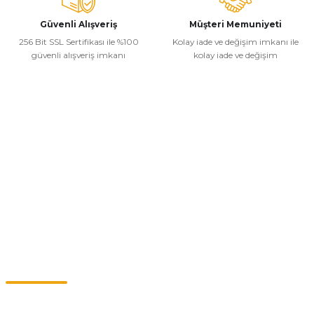
Gönder
Güvenli Alışveriş
Müşteri Memuniyeti
256 Bit SSL Sertifikası ile %100
Kolay iade ve değişim imkanı ile
güvenli alışveriş imkanı
kolay iade ve değişim
Kurumsal
Alışveriş
Kategoriler
Müşteri Hizmetleri
0549 713 07 74-0555 820 91 75