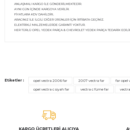
ANLAŞMALI KARGO İLE GÖNDERİLMEKTEDİR.
AYNI GÜN İÇİNDE KARGOYA VERİLİR.
FİYATLARA KDV DAHİLDİR..
ARACINIZ İLE İLGİLİ DİĞER ÜRÜNLER İÇİN İRTİBATA GEÇİNİZ.
ELEKTRİKLİ MALZEMELERDE GARANTİ YOKTUR.
HER TÜRLÜ OPEL YEDEK PARÇA & CHEVROLET YEDEK PARÇA TEDARİK EDİLİR
Bu ürünün fiyat bilgisi, resim, ürün açıklamalarında ve diğer ko
Görüş ve önerileriniz için teşekkür ederiz.
Ürün resmi kalitesiz, bozuk veya görüntülenemiyor.
Etiketler :
opel vectra 2006 far
2007 vectra far
far opel
Ürün açıklamasında eksik bilgiler bulunuyor.
opel vectra c siyah far
vectra c füme far
vectra
Ürün bilgilerinde hatalar bulunuyor.
Ürün fiyatı diğer sitelerden daha pahalı.
Bu ürüne benzer farklı alternatifler olmalı.
KARGO ÜCRETLERİ ALICIYA
A