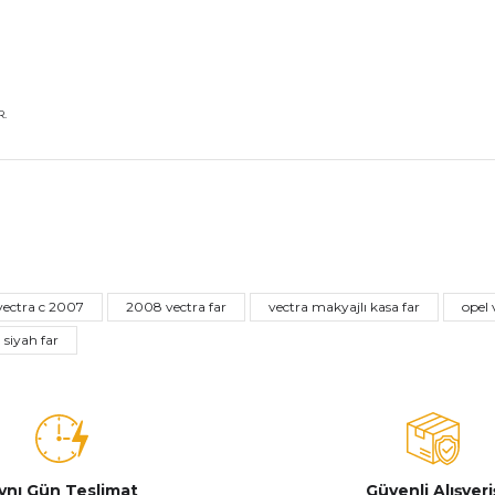
.
nularda yetersiz gördüğünüz noktaları öneri formunu kullanarak tarafımız
Bu ürüne ilk yorumu siz yapın!
 vectra c 2007
2008 vectra far
vectra makyajlı kasa far
opel 
Yorum Yaz
 siyah far
ynı Gün Teslimat
Güvenli Alışveri