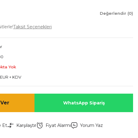
Değerlendir (0)
tlerle!
Taksit Seçenekleri
r
80
okta Yok
 EUR + KDV
 Ver
WhatsApp Sipariş
e Et
Karşılaştır
Fiyat Alarmı
Yorum Yaz