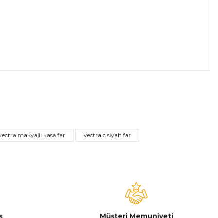
a iletebilirsiniz.
vectra makyajlı kasa far
vectra c siyah far
ş
Müşteri Memuniyeti