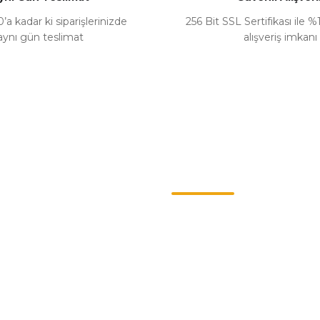
’a kadar ki siparişlerinizde
256 Bit SSL Sertifikası ile 
aynı gün teslimat
alışveriş imkanı
Gönder
Kategoriler
ş Sözleşmesi
Chevrolet
enlik
Opel
llari
Renault
Politikası
Skoda