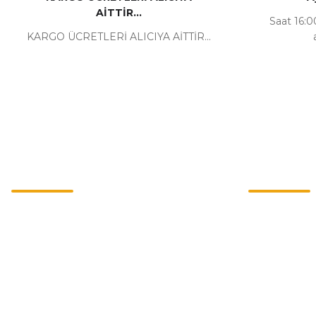
AİTTİR...
Saat 16:00
KARGO ÜCRETLERİ ALICIYA AİTTİR...
Kurumsal
Alışveriş
İletişim
Mesafeli Satı
İletişim Formu
Gizlilik ve Güv
Havale Bildirim Formu
İptal İade Koşu
Kargo Takibi
Kişisel Veriler 