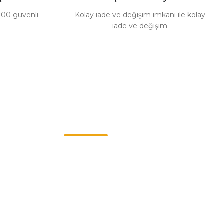
%100 güvenli
Kolay iade ve değişim imkanı ile kolay
iade ve değişim
Müşteri Hizmetleri
0549 713 07 74-0555 820 91 75
0532 264 25 39-0549 713 07 79
info@eticaret.com.tr