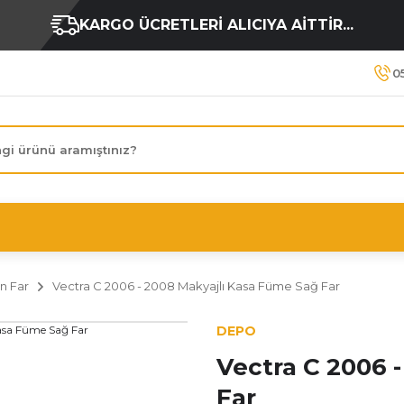
KARGO ÜCRETLERİ ALICIYA AİTTİR...
0
n Far
Vectra C 2006 - 2008 Makyajlı Kasa Füme Sağ Far
DEPO
Vectra C 2006 
Far