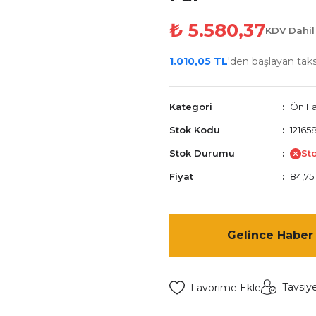
₺ 5.580,37
KDV Dahil
1.010,05 TL
'den başlayan taksi
Kategori
Ön Fa
Stok Kodu
12165
Stok Durumu
St
Fiyat
84,75
Gelince Haber
Tavsiy