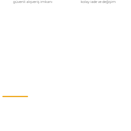
güvenli alışveriş imkanı
kolay iade ve değişim
Kurumsal
Alışveriş
Kategoriler
Müşteri Hizmetleri
0549 713 07 74-0555 820 91 75
0532 264 25 39-0549 713 07 79
info@eticaret.com.tr