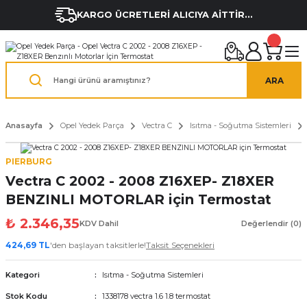
KARGO ÜCRETLERİ ALICIYA AİTTİR...
ARA
Anasayfa
Opel Yedek Parça
Vectra C
Isıtma - Soğutma Sistemleri
PIERBURG
Vectra C 2002 - 2008 Z16XEP- Z18XER
BENZINLI MOTORLAR için Termostat
₺ 2.346,35
KDV Dahil
Değerlendir (0)
424,69 TL
'den başlayan taksitlerle!
Taksit Seçenekleri
Kategori
Isıtma - Soğutma Sistemleri
Stok Kodu
1338178 vectra 1.6 1.8 termostat