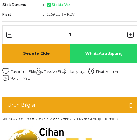
Stok Durumu
Stokta Var
Fiyat
35,59 EUR + KDV
Sepete Ekle
WhatsApp Sipariş
Tavsiye Et
Karşılaştır
Fiyat Alarmı
Yorum Yaz
Ürün Bilgisi
Vectra C 2002 - 2008 Z16XEP- Z18XER BENZINLI MOTORLAR için Termostat