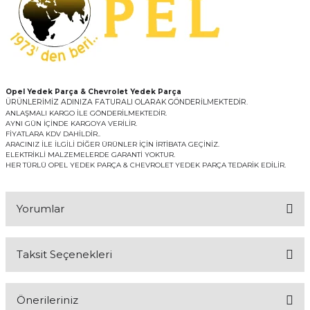
Opel Yedek Parça & Chevrolet Yedek Parça
ÜRÜNLERİMİZ ADINIZA FATURALI OLARAK GÖNDERİLMEKTEDİR.
ANLAŞMALI KARGO İLE GÖNDERİLMEKTEDİR.
AYNI GÜN İÇİNDE KARGOYA VERİLİR.
FİYATLARA KDV DAHİLDİR..
ARACINIZ İLE İLGİLİ DİĞER ÜRÜNLER İÇİN İRTİBATA GEÇİNİZ.
ELEKTRİKLİ MALZEMELERDE GARANTİ YOKTUR.
HER TÜRLÜ OPEL YEDEK PARÇA & CHEVROLET YEDEK PARÇA TEDARİK EDİLİR.
Yorumlar
Taksit Seçenekleri
Bu ürüne ilk yorumu siz yapın!
Önerileriniz
Yorum Yaz