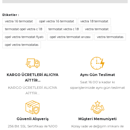
Bu ürünün fiyat bilgisi, resim, ürün açıklamalarında ve diğer
konularda yetersiz gördüğünüz noktaları öneri formunu kullanarak
Etiketler :
tarafımıza iletebilirsiniz.
vectra 1.6 termostat
opel vectra 1.6 termostat
vectra 1.8 termostat
Görüş ve önerileriniz için teşekkür ederiz.
termostat opel vectra c 1.8
termostat vectra c 1.8
vectra termostat
opel vectra termostat fiyatı
opel vectra termostat arızası
vectra termostatas
Ürün resmi kalitesiz, bozuk veya görüntülenemiyor.
opel vectra termostatas
Ürün açıklamasında eksik bilgiler bulunuyor.
Ürün bilgilerinde hatalar bulunuyor.
Ürün fiyatı diğer sitelerden daha pahalı.
Bu ürüne benzer farklı alternatifler olmalı.
KARGO ÜCRETLERİ ALICIYA
Aynı Gün Teslimat
AİTTİR...
Saat 16:00’a kadar ki
KARGO ÜCRETLERİ ALICIYA
siparişlerinizde aynı gün teslimat
AİTTİR...
Gönder
Güvenli Alışveriş
Müşteri Memuniyeti
256 Bit SSL Sertifikası ile %100
Kolay iade ve değişim imkanı ile