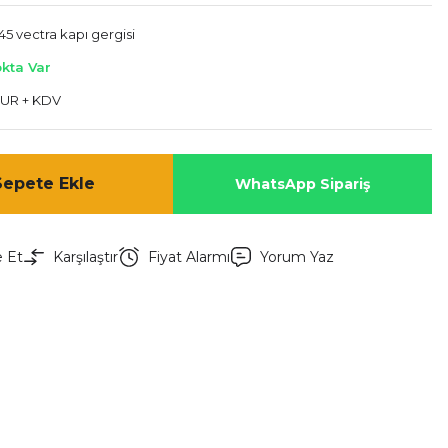
45 vectra kapı gergisi
okta Var
EUR + KDV
Sepete Ekle
WhatsApp Sipariş
e Et
Karşılaştır
Fiyat Alarmı
Yorum Yaz