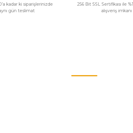
’a kadar ki siparişlerinizde
256 Bit SSL Sertifikası ile 
aynı gün teslimat
alışveriş imkanı
Gönder
Kategoriler
ş Sözleşmesi
Chevrolet
enlik
Opel
llari
Renault
Politikası
Skoda