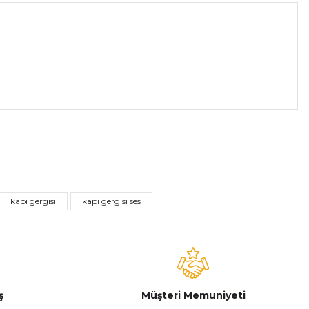
a iletebilirsiniz.
kapı gergisi
kapı gergisi ses
ş
Müşteri Memuniyeti