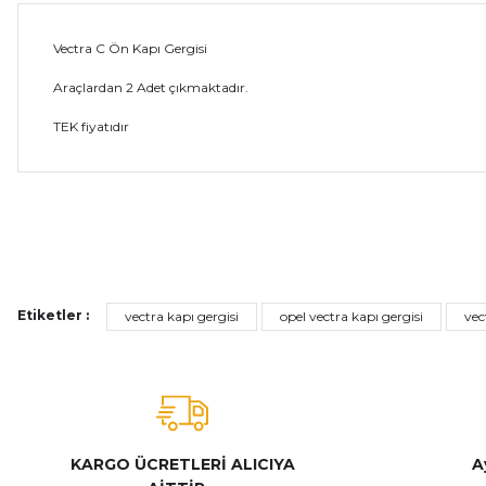
Vectra C Ön Kapı Gergisi
Araçlardan 2 Adet çıkmaktadır.
TEK fiyatıdır
Bu ürünün fiyat bilgisi, resim, ürün açıklamalarında ve diğer ko
Görüş ve önerileriniz için teşekkür ederiz.
Ürün resmi kalitesiz, bozuk veya görüntülenemiyor.
Etiketler :
vectra kapı gergisi
opel vectra kapı gergisi
vec
Ürün açıklamasında eksik bilgiler bulunuyor.
Ürün bilgilerinde hatalar bulunuyor.
Ürün fiyatı diğer sitelerden daha pahalı.
Bu ürüne benzer farklı alternatifler olmalı.
KARGO ÜCRETLERİ ALICIYA
A