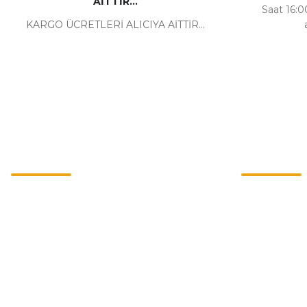
AİTTİR...
Saat 16:00
KARGO ÜCRETLERİ ALICIYA AİTTİR...
Kurumsal
Alışveriş
İletişim
Mesafeli Satı
İletişim Formu
Gizlilik ve Güv
Havale Bildirim Formu
İptal İade Koşu
Kargo Takibi
Kişisel Veriler 