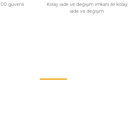
%100 güvenli
Kolay iade ve değişim imkanı ile kolay
iade ve değişim
Müşteri Hizmetleri
0549 713 07 74-0555 820 91 75
0532 264 25 39-0549 713 07 79
info@eticaret.com.tr