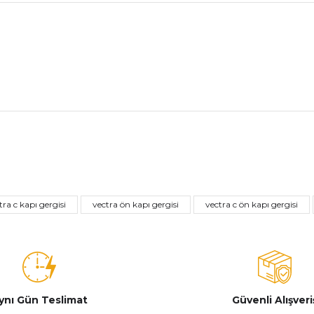
nularda yetersiz gördüğünüz noktaları öneri formunu kullanarak tarafımız
Bu ürüne ilk yorumu siz yapın!
tra c kapı gergisi
vectra ön kapı gergisi
vectra c ön kapı gergisi
Yorum Yaz
ynı Gün Teslimat
Güvenli Alışveri