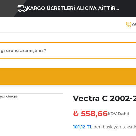
KARGO ÜCRETLERİ ALICIYA AİTTİR...
0
Vectra C 2002-
₺ 558,66
KDV Dahil
101,12 TL
'den başlayan taksitle