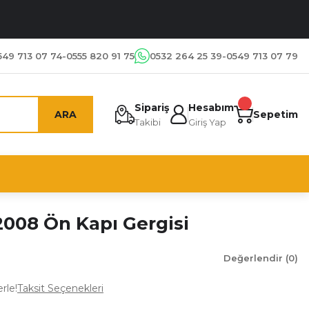
549 713 07 74-0555 820 91 75
0532 264 25 39-0549 713 07 79
Sipariş
Hesabım
ARA
Sepetim
Takibi
Giriş Yap
2008 Ön Kapı Gergisi
Değerlendir (0)
rle!
Taksit Seçenekleri