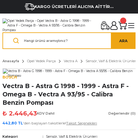
KARGO ÜCRETLERİ ALICIYA AİTTİR...
ARA
Anasayfa
Opel Yedek Parça
Vectra A
Sensör, Valf & Elektrik Ürünleri
BOSCH
Vectra B - Astra G 1998 - 1999 - Astra F -
Omega B - Vectra A 93/95 - Calibra
Benzin Pompası
₺ 2.446,43
KDV Dahil
Değerlendir (0)
442,80 TL
'den başlayan taksitlerle!
Taksit Seçenekleri
Kategori
Sensör, Valf & Elektrik Ürünleri