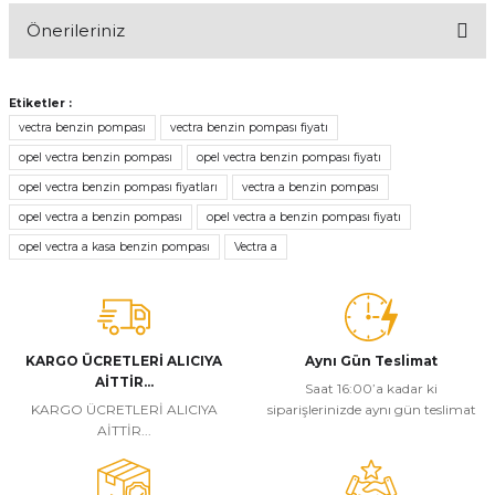
Önerileriniz
Yorum Yaz
Bu ürünün fiyat bilgisi, resim, ürün açıklamalarında ve diğer
konularda yetersiz gördüğünüz noktaları öneri formunu kullanarak
Etiketler :
tarafımıza iletebilirsiniz.
vectra benzin pompası
vectra benzin pompası fiyatı
Görüş ve önerileriniz için teşekkür ederiz.
opel vectra benzin pompası
opel vectra benzin pompası fiyatı
opel vectra benzin pompası fiyatları
vectra a benzin pompası
Ürün resmi kalitesiz, bozuk veya görüntülenemiyor.
opel vectra a benzin pompası
opel vectra a benzin pompası fiyatı
Ürün açıklamasında eksik bilgiler bulunuyor.
opel vectra a kasa benzin pompası
Vectra a
Ürün bilgilerinde hatalar bulunuyor.
Ürün fiyatı diğer sitelerden daha pahalı.
Bu ürüne benzer farklı alternatifler olmalı.
KARGO ÜCRETLERİ ALICIYA
Aynı Gün Teslimat
AİTTİR...
Saat 16:00’a kadar ki
KARGO ÜCRETLERİ ALICIYA
siparişlerinizde aynı gün teslimat
AİTTİR...
Gönder