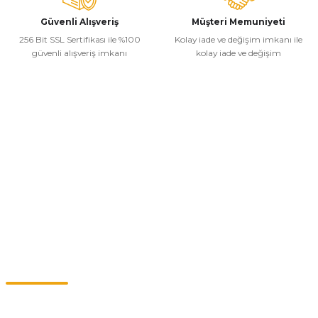
Güvenli Alışveriş
Müşteri Memuniyeti
256 Bit SSL Sertifikası ile %100
Kolay iade ve değişim imkanı ile
güvenli alışveriş imkanı
kolay iade ve değişim
Kurumsal
Alışveriş
Kategoriler
Müşteri Hizmetleri
0549 713 07 74-0555 820 91 75