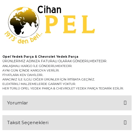
Opel Yedek Parça & Chevrolet Yedek Parça
ÜRÜNLERİMİZ ADINIZA FATURALI OLARAK GÖNDERİLMEKTEDİR.
ANLAŞMALI KARGO İLE GÖNDERİLMEKTEDİR.
AYNI GÜN İÇİNDE KARGOYA VERİLİR.
FİYATLARA KDV DAHİLDİR..
ARACINIZ İLE İLGİLİ DİĞER ÜRÜNLER İÇİN İRTİBATA GEÇİNİZ.
ELEKTRİKLİ MALZEMELERDE GARANTİ YOKTUR.
HER TÜRLÜ OPEL YEDEK PARÇA & CHEVROLET YEDEK PARÇA TEDARİK EDİLİR.
Yorumlar
Taksit Seçenekleri
Bu ürüne ilk yorumu siz yapın!