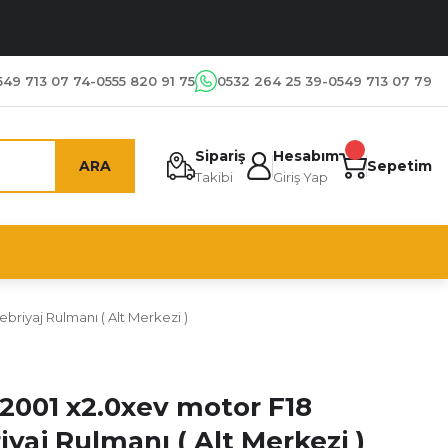
549 713 07 74-0555 820 91 75
0532 264 25 39-0549 713 07 79
Sipariş
Hesabım
ARA
Sepetim
Takibi
Giriş Yap
briyaj Rulmanı ( Alt Merkezi )
 2001 x2.0xev motor F18
yaj Rulmanı ( Alt Merkezi )