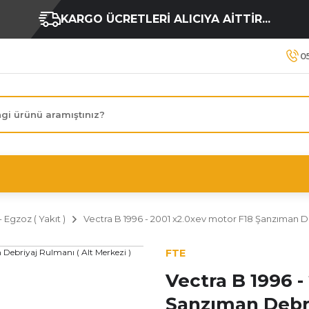
KARGO ÜCRETLERİ ALICIYA AİTTİR...
0
 Egzoz ( Yakıt )
Vectra B 1996 - 2001 x2.0xev motor F18 Şanzıman De
FTE
Vectra B 1996 -
Şanzıman Debri