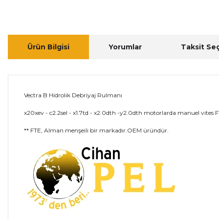
Ürün Bilgisi
Yorumlar
Taksit Se
Vectra B Hidrolik Debriyaj Rulmanı
x20xev - c2.2sel - x1.7td - x2.0dth -y2.0dth motorlarda manuel vites 
** FTE, Alman menşeili bir markadır.OEM üründür.