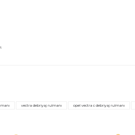
.
nularda yetersiz gördüğünüz noktaları öneri formunu kullanarak tarafımız
Bu ürüne ilk yorumu siz yapın!
ulmanı
vectra debriyaj rulmanı
opel vectra c debriyaj rulmanı
Yorum Yaz