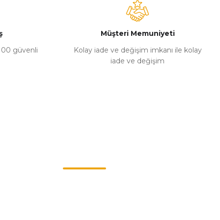
ş
Müşteri Memuniyeti
%100 güvenli
Kolay iade ve değişim imkanı ile kolay
iade ve değişim
Müşteri Hizmetleri
0549 713 07 74-0555 820 91 75
0532 264 25 39-0549 713 07 79