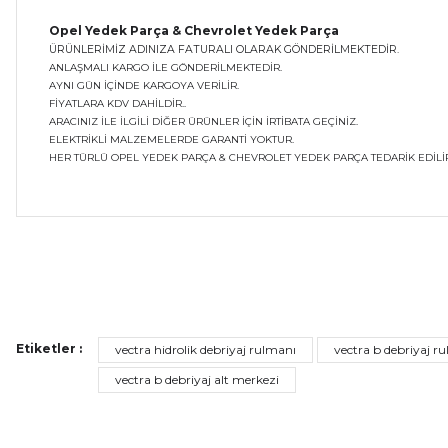
Opel Yedek Parça & Chevrolet Yedek Parça
ÜRÜNLERİMİZ ADINIZA FATURALI OLARAK GÖNDERİLMEKTEDİR.
ANLAŞMALI KARGO İLE GÖNDERİLMEKTEDİR.
AYNI GÜN İÇİNDE KARGOYA VERİLİR.
FİYATLARA KDV DAHİLDİR..
ARACINIZ İLE İLGİLİ DİĞER ÜRÜNLER İÇİN İRTİBATA GEÇİNİZ.
ELEKTRİKLİ MALZEMELERDE GARANTİ YOKTUR.
HER TÜRLÜ OPEL YEDEK PARÇA & CHEVROLET YEDEK PARÇA TEDARİK EDİLİR
Bu ürünün fiyat bilgisi, resim, ürün açıklamalarında ve diğer ko
Görüş ve önerileriniz için teşekkür ederiz.
Ürün resmi kalitesiz, bozuk veya görüntülenemiyor.
Etiketler :
vectra hidrolik debriyaj rulmanı
vectra b debriyaj r
Ürün açıklamasında eksik bilgiler bulunuyor.
vectra b debriyaj alt merkezi
Ürün bilgilerinde hatalar bulunuyor.
Ürün fiyatı diğer sitelerden daha pahalı.
Bu ürüne benzer farklı alternatifler olmalı.