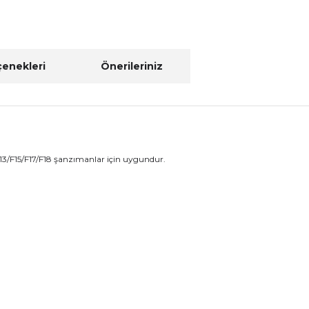
çenekleri
Önerileriniz
F13/F15/F17/F18 şanzımanlar için uygundur.