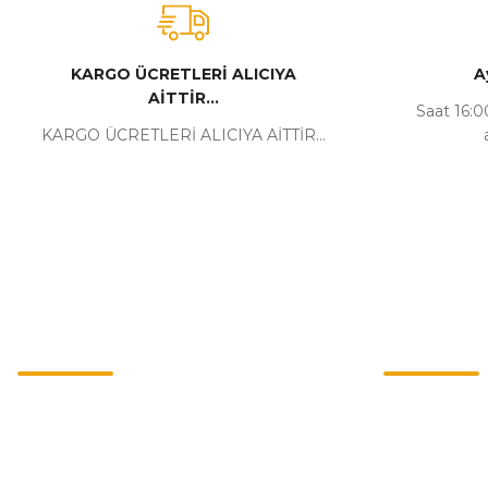
KARGO ÜCRETLERİ ALICIYA
A
AİTTİR...
Saat 16:00
KARGO ÜCRETLERİ ALICIYA AİTTİR...
Kurumsal
Alışveriş
İletişim
Mesafeli Satı
İletişim Formu
Gizlilik ve Güv