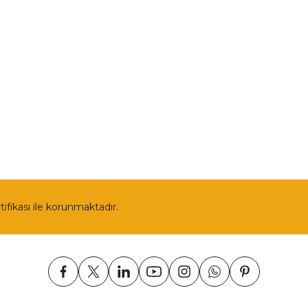
llari
Renault
Politikası
Skoda
Ford
Tüm Kategoriler
rtifikası ile korunmaktadır.