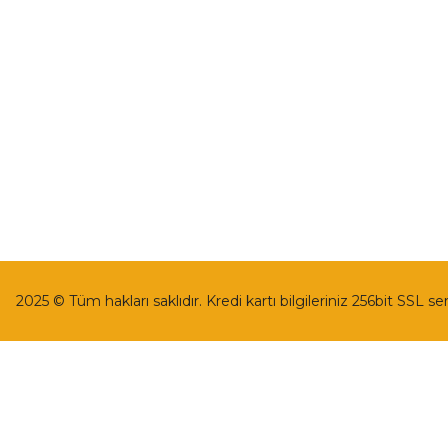
Havale Bildirim Formu
İptal İade Koşu
Kargo Takibi
Kişisel Veriler 
2025 © Tüm hakları saklıdır. Kredi kartı bilgileriniz 256bit SSL se