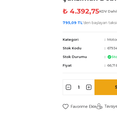
₺ 4.392,75
KDV Dahi
795,09 TL
'den başlayan taksit
Kategori
Motor 
Stok Kodu
67934
Stok Durumu
St
Fiyat
66,71
Tavsiy