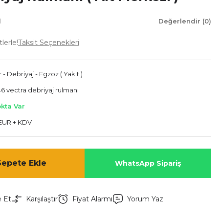
l
Değerlendir (0)
lerle!
Taksit Seçenekleri
- Debriyaj - Egzoz ( Yakıt )
6 vectra debriyaj rulmanı
okta Var
 EUR + KDV
Sepete Ekle
WhatsApp Sipariş
e Et
Karşılaştır
Fiyat Alarmı
Yorum Yaz