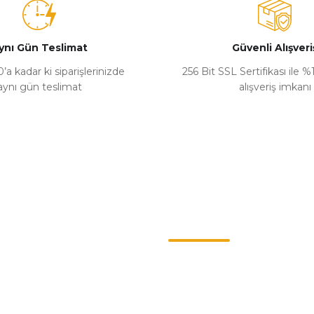
ynı Gün Teslimat
Güvenli Alışveri
’a kadar ki siparişlerinizde
256 Bit SSL Sertifikası ile 
aynı gün teslimat
alışveriş imkanı
Gönder
Kategoriler
ş Sözleşmesi
Chevrolet
enlik
Opel