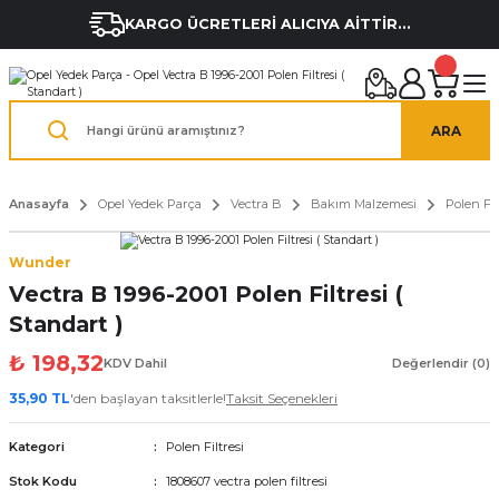
KARGO ÜCRETLERİ ALICIYA AİTTİR...
ARA
Anasayfa
Opel Yedek Parça
Vectra B
Bakım Malzemesi
Polen Fil
Wunder
Vectra B 1996-2001 Polen Filtresi (
Standart )
₺ 198,32
KDV Dahil
Değerlendir (0)
35,90 TL
'den başlayan taksitlerle!
Taksit Seçenekleri
Kategori
Polen Filtresi
Stok Kodu
1808607 vectra polen filtresi