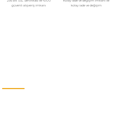
256 Bit SSL Sertifikası ile %100
Kolay iade ve değişim imkanı ile
güvenli alışveriş imkanı
kolay iade ve değişim
Kurumsal
Alışveriş
Kategoriler
Müşteri Hizmetleri
0549 713 07 74-0555 820 91 75
0532 264 25 39-0549 713 07 79