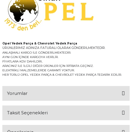
Opel Yedek Parça & Chevrolet Yedek Parça
ÜRÜNLERİMİZ ADINIZA FATURALI OLARAK GÖNDERİLMEKTEDİR.
ANLAŞMALI KARGO İLE GÖNDERİLMEKTEDİR.
AYNI GÜN İÇİNDE KARGOYA VERİLİR.
FİYATLARA KDV DAHİLDİR..
ARACINIZ İLE İLGİLİ DİĞER ÜRÜNLER İÇİN İRTİBATA GEÇİNİZ.
ELEKTRİKLİ MALZEMELERDE GARANTİ YOKTUR.
HER TÜRLÜ OPEL YEDEK PARÇA & CHEVROLET YEDEK PARÇA TEDARİK EDİLİR.
Yorumlar
Taksit Seçenekleri
Bu ürüne ilk yorumu siz yapın!