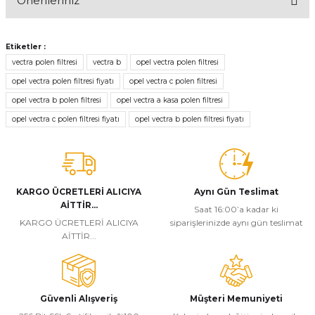
Önerileriniz
Yorum Yaz
Bu ürünün fiyat bilgisi, resim, ürün açıklamalarında ve diğer
konularda yetersiz gördüğünüz noktaları öneri formunu kullanarak
Etiketler :
tarafımıza iletebilirsiniz.
vectra polen filtresi
vectra b
opel vectra polen filtresi
Görüş ve önerileriniz için teşekkür ederiz.
opel vectra polen filtresi fiyatı
opel vectra c polen filtresi
opel vectra b polen filtresi
opel vectra a kasa polen filtresi
Ürün resmi kalitesiz, bozuk veya görüntülenemiyor.
opel vectra c polen filtresi fiyatı
opel vectra b polen filtresi fiyatı
Ürün açıklamasında eksik bilgiler bulunuyor.
Ürün bilgilerinde hatalar bulunuyor.
Ürün fiyatı diğer sitelerden daha pahalı.
Bu ürüne benzer farklı alternatifler olmalı.
KARGO ÜCRETLERİ ALICIYA
Aynı Gün Teslimat
AİTTİR...
Saat 16:00’a kadar ki
KARGO ÜCRETLERİ ALICIYA
siparişlerinizde aynı gün teslimat
AİTTİR...
Gönder
Güvenli Alışveriş
Müşteri Memuniyeti