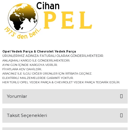
Opel Yedek Parça & Chevrolet Yedek Parça
ÜRÜNLERİMİZ ADINIZA FATURALI OLARAK GÖNDERİLMEKTEDİR.
ANLAŞMALI KARGO İLE GÖNDERİLMEKTEDİR.
AYNI GÜN İÇİNDE KARGOYA VERİLİR.
FİYATLARA KDV DAHİLDİR..
ARACINIZ İLE İLGİLİ DİĞER ÜRÜNLER İÇİN İRTİBATA GEÇİNİZ.
ELEKTRİKLİ MALZEMELERDE GARANTİ YOKTUR.
HER TÜRLÜ OPEL YEDEK PARÇA & CHEVROLET YEDEK PARÇA TEDARİK EDİLİR.
Yorumlar
Taksit Seçenekleri
Bu ürüne ilk yorumu siz yapın!