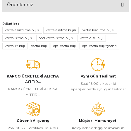
Önerileriniz
Yorum Yaz
Bu ürünün fiyat bilgisi, resim, ürün açıklamalarında ve diğer
konularda yetersiz gördüğünüz noktaları öneri formunu kullanarak
Etiketler :
tarafımıza iletebilirsiniz.
vectra a kızdırma bujisi
vectra a ısıtma bujisi
vectra kızdırma bujisi
Görüş ve önerileriniz için teşekkür ederiz.
vectra ısıtma bujisi
opel vectra ısıtma bujisi
vectra dizel buji
vectra 1.7 buji
vectra buji
opel vectra buji
opel vectra buji fiyatları
Ürün resmi kalitesiz, bozuk veya görüntülenemiyor.
Ürün açıklamasında eksik bilgiler bulunuyor.
Ürün bilgilerinde hatalar bulunuyor.
Ürün fiyatı diğer sitelerden daha pahalı.
KARGO ÜCRETLERİ ALICIYA
Aynı Gün Teslimat
AİTTİR...
Bu ürüne benzer farklı alternatifler olmalı.
Saat 16:00’a kadar ki
KARGO ÜCRETLERİ ALICIYA
siparişlerinizde aynı gün teslimat
AİTTİR...
Güvenli Alışveriş
Müşteri Memuniyeti
Gönder
256 Bit SSL Sertifikası ile %100
Kolay iade ve değişim imkanı ile