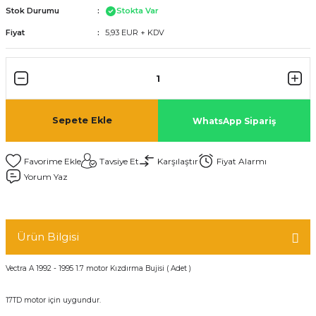
Stok Durumu
Stokta Var
Fiyat
5,93 EUR + KDV
Sepete Ekle
WhatsApp Sipariş
Tavsiye Et
Karşılaştır
Fiyat Alarmı
Yorum Yaz
Ürün Bilgisi
Vectra A 1992 - 1995 1.7 motor Kızdırma Bujisi ( Adet )
17TD motor için uygundur.