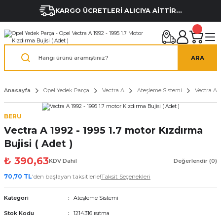
KARGO ÜCRETLERİ ALICIYA AİTTİR...
ARA
Anasayfa
Opel Yedek Parça
Vectra A
Ateşleme Sistemi
Vectra A 1
BERU
Vectra A 1992 - 1995 1.7 motor Kızdırma
Bujisi ( Adet )
₺ 390,63
KDV Dahil
Değerlendir (0)
70,70 TL
'den başlayan taksitlerle!
Taksit Seçenekleri
Kategori
Ateşleme Sistemi
Stok Kodu
1214316 ısıtma