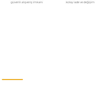
güvenli alışveriş imkanı
kolay iade ve değişim
Kurumsal
Alışveriş
Kategoriler
Müşteri Hizmetleri
0549 713 07 74-0555 820 91 75
0532 264 25 39-0549 713 07 79
info@eticaret.com.tr