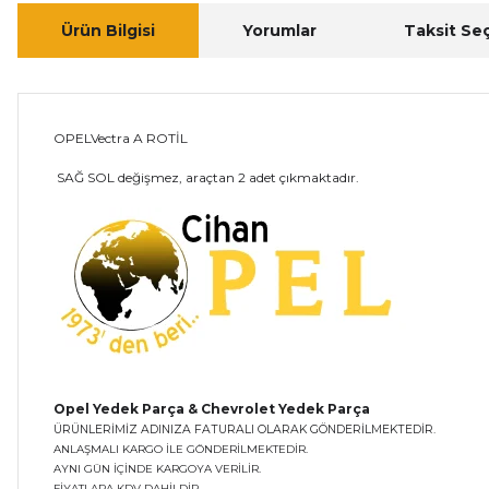
Ürün Bilgisi
Yorumlar
Taksit Se
OPELVectra A ROTİL
SAĞ SOL değişmez, araçtan 2 adet çıkmaktadır.
Opel Yedek Parça & Chevrolet Yedek Parça
ÜRÜNLERİMİZ ADINIZA FATURALI OLARAK GÖNDERİLMEKTEDİR.
ANLAŞMALI KARGO İLE GÖNDERİLMEKTEDİR.
AYNI GÜN İÇİNDE KARGOYA VERİLİR.
FİYATLARA KDV DAHİLDİR..