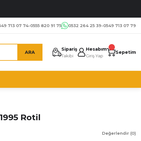
549 713 07 74-0555 820 91 75
0532 264 25 39-0549 713 07 79
Sipariş
Hesabım
ARA
Sepetim
Takibi
Giriş Yap
1995 Rotil
Değerlendir (0)