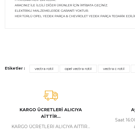
ARACINIZ İLE İLGİLİ DİĞER ÜRÜNLER İÇİN İRTİBATA GEÇİNİZ.
ELEKTRİKLİ MALZEMELERDE GARANTİ YOKTUR.
HER TÜRLÜ OPEL YEDEK PARÇA & CHEVROLET YEDEK PARÇA TEDARİK EDİLİR
Bu ürünün fiyat bilgisi, resim, ürün açıklamalarında ve diğer ko
Görüş ve önerileriniz için teşekkür ederiz.
Ürün resmi kalitesiz, bozuk veya görüntülenemiyor.
Etiketler :
vectra rotil
opel vectra rotil
vectra c rotil
Ürün açıklamasında eksik bilgiler bulunuyor.
Ürün bilgilerinde hatalar bulunuyor.
Ürün fiyatı diğer sitelerden daha pahalı.
Bu ürüne benzer farklı alternatifler olmalı.
KARGO ÜCRETLERİ ALICIYA
A
AİTTİR...
Saat 16:00
KARGO ÜCRETLERİ ALICIYA AİTTİR...