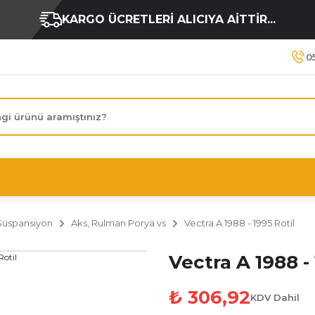
KARGO ÜCRETLERİ ALICIYA AİTTİR...
0
Süspansiyon
Aks, Rulman Porya vs
Vectra A 1988 - 1995 Rotil
Vectra A 1988 - 
₺ 306,92
KDV Dahil