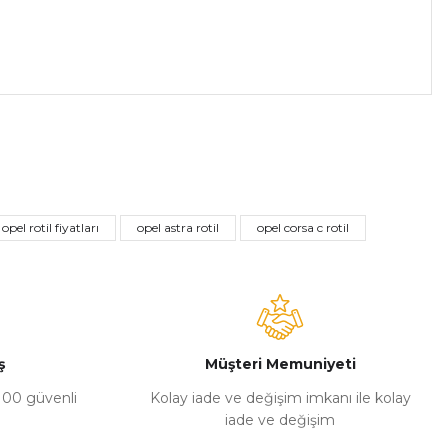
a iletebilirsiniz.
opel rotil fiyatları
opel astra rotil
opel corsa c rotil
ş
Müşteri Memuniyeti
%100 güvenli
Kolay iade ve değişim imkanı ile kolay
iade ve değişim