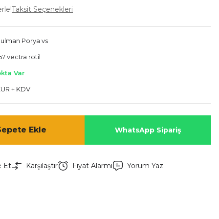
rle!
Taksit Seçenekleri
Rulman Porya vs
7 vectra rotil
okta Var
EUR + KDV
Sepete Ekle
WhatsApp Sipariş
e Et
Karşılaştır
Fiyat Alarmı
Yorum Yaz