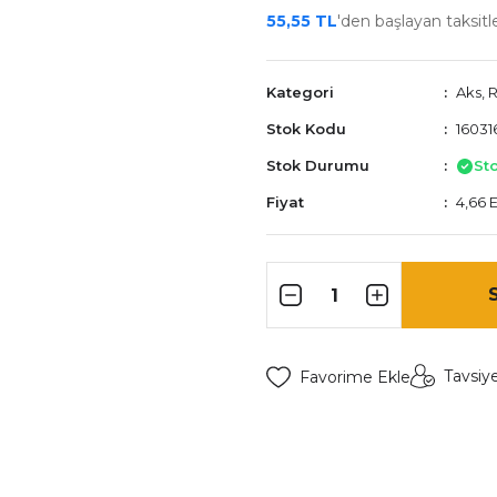
55,55 TL
'den başlayan taksitle
Kategori
Aks, 
Stok Kodu
160316
Stok Durumu
St
Fiyat
4,66 
Tavsiy