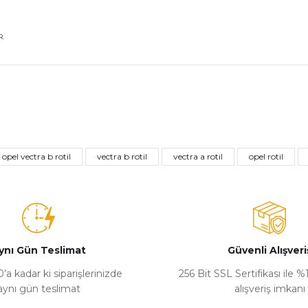
.
nularda yetersiz gördüğünüz noktaları öneri formunu kullanarak tarafımız
Bu ürüne ilk yorumu siz yapın!
opel vectra b rotil
vectra b rotil
vectra a rotil
opel rotil
Yorum Yaz
ynı Gün Teslimat
Güvenli Alışveri
’a kadar ki siparişlerinizde
256 Bit SSL Sertifikası ile 
aynı gün teslimat
alışveriş imkanı