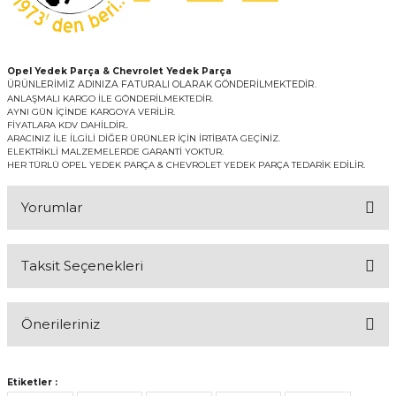
Opel Yedek Parça & Chevrolet Yedek Parça
ÜRÜNLERİMİZ ADINIZA FATURALI OLARAK GÖNDERİLMEKTEDİR.
ANLAŞMALI KARGO İLE GÖNDERİLMEKTEDİR.
AYNI GÜN İÇİNDE KARGOYA VERİLİR.
FİYATLARA KDV DAHİLDİR..
ARACINIZ İLE İLGİLİ DİĞER ÜRÜNLER İÇİN İRTİBATA GEÇİNİZ.
ELEKTRİKLİ MALZEMELERDE GARANTİ YOKTUR.
HER TÜRLÜ OPEL YEDEK PARÇA & CHEVROLET YEDEK PARÇA TEDARİK EDİLİR.
Yorumlar
Taksit Seçenekleri
Bu ürüne ilk yorumu siz yapın!
Önerileriniz
Yorum Yaz
Bu ürünün fiyat bilgisi, resim, ürün açıklamalarında ve diğer
konularda yetersiz gördüğünüz noktaları öneri formunu kullanarak
Etiketler :