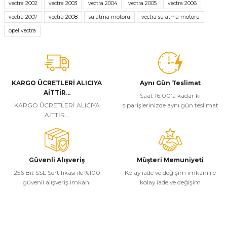
tarafımıza iletebilirsiniz.
vectra 2002
vectra 2003
vectra 2004
vectra 2005
vectra 2006
Görüş ve önerileriniz için teşekkür ederiz.
vectra 2007
vectra 2008
su atma motoru
vectra su atma motoru
opel vectra
Ürün resmi kalitesiz, bozuk veya görüntülenemiyor.
Ürün açıklamasında eksik bilgiler bulunuyor.
Ürün bilgilerinde hatalar bulunuyor.
Ürün fiyatı diğer sitelerden daha pahalı.
KARGO ÜCRETLERİ ALICIYA
Aynı Gün Teslimat
AİTTİR...
Bu ürüne benzer farklı alternatifler olmalı.
Saat 16:00’a kadar ki
KARGO ÜCRETLERİ ALICIYA
siparişlerinizde aynı gün teslimat
AİTTİR...
Güvenli Alışveriş
Müşteri Memuniyeti
Gönder
256 Bit SSL Sertifikası ile %100
Kolay iade ve değişim imkanı ile
güvenli alışveriş imkanı
kolay iade ve değişim