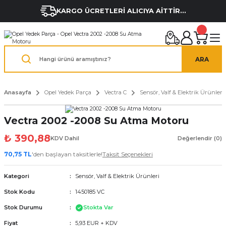
KARGO ÜCRETLERİ ALICIYA AİTTİR...
ARA
Anasayfa
Opel Yedek Parça
Vectra C
Sensör, Valf & Elektrik Ürünleri
Vectra 2002 -2008 Su Atma Motoru
₺ 390,88
KDV Dahil
Değerlendir (0)
70,75 TL
'den başlayan taksitlerle!
Taksit Seçenekleri
Kategori
Sensör, Valf & Elektrik Ürünleri
Stok Kodu
1450185 VC
Stok Durumu
Stokta Var
Fiyat
5,93 EUR + KDV