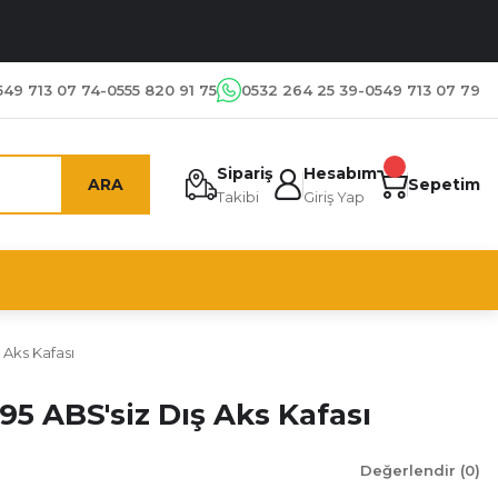
549 713 07 74-0555 820 91 75
0532 264 25 39-0549 713 07 79
Sipariş
Hesabım
ARA
Sepetim
Takibi
Giriş Yap
 Aks Kafası
995 ABS'siz Dış Aks Kafası
Değerlendir (0)