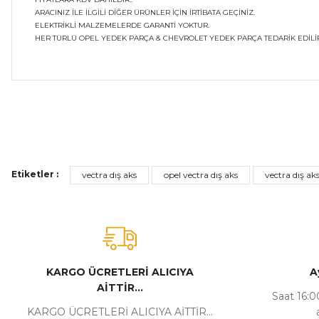
ARACINIZ İLE İLGİLİ DİĞER ÜRÜNLER İÇİN İRTİBATA GEÇİNİZ.
ELEKTRİKLİ MALZEMELERDE GARANTİ YOKTUR.
HER TÜRLÜ OPEL YEDEK PARÇA & CHEVROLET YEDEK PARÇA TEDARİK EDİLİR
Bu ürünün fiyat bilgisi, resim, ürün açıklamalarında ve diğer ko
Görüş ve önerileriniz için teşekkür ederiz.
Ürün resmi kalitesiz, bozuk veya görüntülenemiyor.
Etiketler :
vectra dış aks
opel vectra dış aks
vectra dış aks
Ürün açıklamasında eksik bilgiler bulunuyor.
Ürün bilgilerinde hatalar bulunuyor.
Ürün fiyatı diğer sitelerden daha pahalı.
Bu ürüne benzer farklı alternatifler olmalı.
KARGO ÜCRETLERİ ALICIYA
A
AİTTİR...
Saat 16:00
KARGO ÜCRETLERİ ALICIYA AİTTİR...