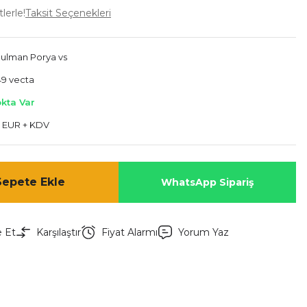
lerle!
Taksit Seçenekleri
Rulman Porya vs
9 vecta
okta Var
 EUR + KDV
Sepete Ekle
WhatsApp Sipariş
e Et
Karşılaştır
Fiyat Alarmı
Yorum Yaz