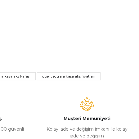
a iletebilirsiniz.
 a kasa aks kafası
opel vectra a kasa aks fiyatları
ş
Müşteri Memuniyeti
%100 güvenli
Kolay iade ve değişim imkanı ile kolay
iade ve değişim