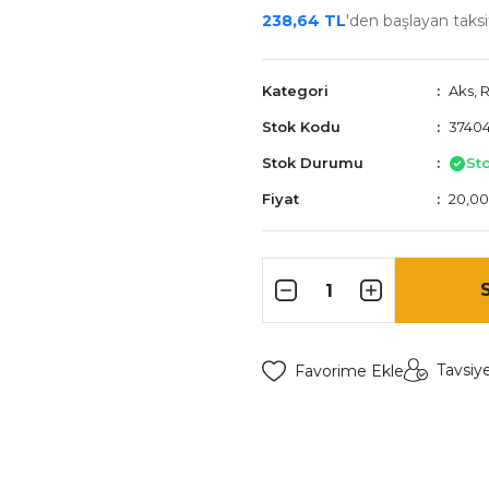
238,64 TL
'den başlayan taksit
Kategori
Aks, 
Stok Kodu
37404
Stok Durumu
St
Fiyat
20,00
Tavsiy