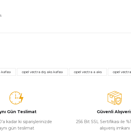
.
nularda yetersiz gördüğünüz noktaları öneri formunu kullanarak tarafımız
Bu ürüne ilk yorumu siz yapın!
 kafası
opel vectra dış aks kafası
opel vectra a aks
opel vectra
Yorum Yaz
ynı Gün Teslimat
Güvenli Alışveri
’a kadar ki siparişlerinizde
256 Bit SSL Sertifikası ile 
aynı gün teslimat
alışveriş imkanı