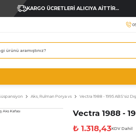
KARGO ÜCRETLERİ ALICIYA AİTTİR...
0
Süspansiyon
Aks, Rulman Porya vs
Vectra 1988 - 1995 ABS'siz Dış
Vectra 1988 - 1
₺ 1.318,43
KDV Dahil