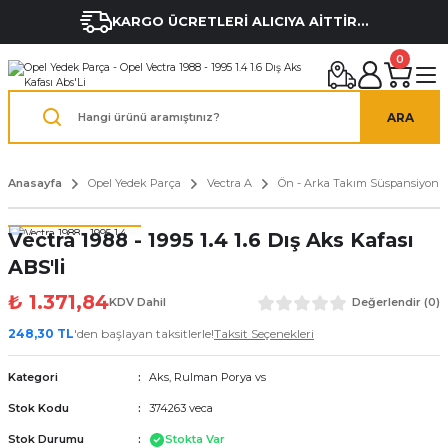
KARGO ÜCRETLERİ ALICIYA AİTTİR...
0
ARA
Anasayfa
Opel Yedek Parça
Vectra A
Ön - Arka Takım Süspansiyon
Vectra 1988 - 1995 1.4 1.6 Dış Aks Kafası
ABS'li
₺ 1.371,84
KDV Dahil
Değerlendir (0)
248,30 TL
'den başlayan taksitlerle!
Taksit Seçenekleri
Kategori
Aks, Rulman Porya vs
Stok Kodu
374263 veca
Stok Durumu
Stokta Var