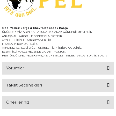
Opel Yedek Parça & Chevrolet Yedek Parça
ÜRÜNLERİMİZ ADINIZA FATURALI OLARAK GÖNDERİLMEKTEDİR.
ANLAŞMALI KARGO İLE GÖNDERİLMEKTEDİR.
AYNI GÜN İÇİNDE KARGOYA VERİLİR.
FİYATLARA KDV DAHİLDİR..
ARACINIZ İLE İLGİLİ DİĞER ÜRÜNLER İÇİN İRTİBATA GEÇİNİZ.
ELEKTRİKLİ MALZEMELERDE GARANTİ YOKTUR.
HER TÜRLÜ OPEL YEDEK PARÇA & CHEVROLET YEDEK PARÇA TEDARİK EDİLİR.
Yorumlar
Taksit Seçenekleri
Bu ürüne ilk yorumu siz yapın!
Önerileriniz
Yorum Yaz
Bu ürünün fiyat bilgisi, resim, ürün açıklamalarında ve diğer