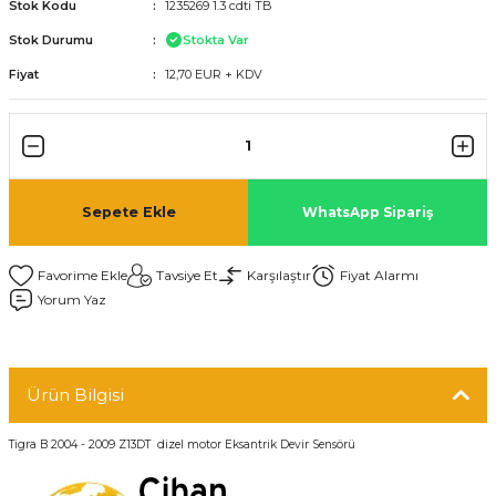
Stok Kodu
1235269 1.3 cdti TB
Stok Durumu
Stokta Var
Fiyat
12,70 EUR + KDV
Sepete Ekle
WhatsApp Sipariş
Tavsiye Et
Karşılaştır
Fiyat Alarmı
Yorum Yaz
Ürün Bilgisi
Tigra B 2004 - 2009 Z13DT dizel motor Eksantrik Devir Sensörü