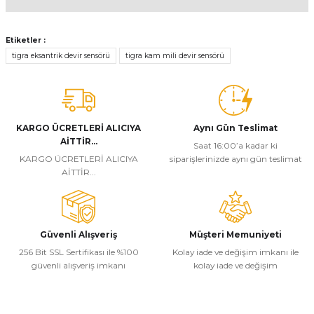
Bu ürünün fiyat bilgisi, resim, ürün açıklamalarında ve diğer
konularda yetersiz gördüğünüz noktaları öneri formunu kullanarak
Etiketler :
tarafımıza iletebilirsiniz.
tigra eksantrik devir sensörü
tigra kam mili devir sensörü
Görüş ve önerileriniz için teşekkür ederiz.
Ürün resmi kalitesiz, bozuk veya görüntülenemiyor.
Ürün açıklamasında eksik bilgiler bulunuyor.
KARGO ÜCRETLERİ ALICIYA
Aynı Gün Teslimat
Ürün bilgilerinde hatalar bulunuyor.
AİTTİR...
Saat 16:00’a kadar ki
KARGO ÜCRETLERİ ALICIYA
siparişlerinizde aynı gün teslimat
Ürün fiyatı diğer sitelerden daha pahalı.
AİTTİR...
Bu ürüne benzer farklı alternatifler olmalı.
Güvenli Alışveriş
Müşteri Memuniyeti
256 Bit SSL Sertifikası ile %100
Kolay iade ve değişim imkanı ile
güvenli alışveriş imkanı
kolay iade ve değişim
Gönder