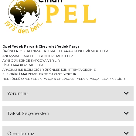
Opel Yedek Parça & Chevrolet Yedek Parça
ÜRÜNLERİMİZ ADINIZA FATURALI OLARAK GÖNDERİLMEKTEDİR.
ANLAŞMALI KARGO İLE GÖNDERİLMEKTEDİR.
AYNI GÜN İÇİNDE KARGOYA VERİLİR.
FİYATLARA KDV DAHİLDİR..
ARACINIZ İLE İLGİLİ DİĞER ÜRÜNLER İÇİN İRTİBATA GEÇİNİZ.
ELEKTRİKLİ MALZEMELERDE GARANTİ YOKTUR.
HER TÜRLÜ OPEL YEDEK PARÇA & CHEVROLET YEDEK PARÇA TEDARİK EDİLİR.
Yorumlar
Taksit Seçenekleri
Bu ürüne ilk yorumu siz yapın!
Önerileriniz
Yorum Yaz