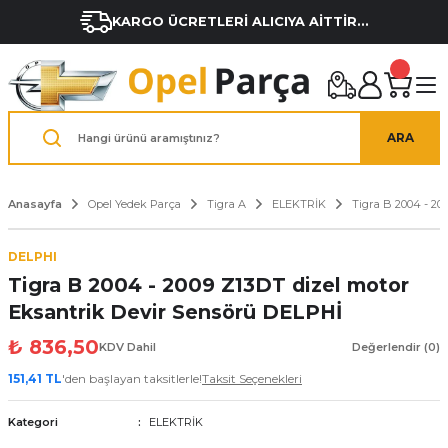
KARGO ÜCRETLERİ ALICIYA AİTTİR...
ARA
Anasayfa
Opel Yedek Parça
Tigra A
ELEKTRİK
Tigra B 2004 - 20
DELPHI
Tigra B 2004 - 2009 Z13DT dizel motor
Eksantrik Devir Sensörü DELPHİ
₺ 836,50
KDV Dahil
Değerlendir (0)
151,41 TL
'den başlayan taksitlerle!
Taksit Seçenekleri
Kategori
ELEKTRİK