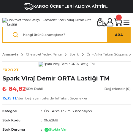
KARGO ÜCRETLERİ ALICIYA AİTTİR...
ARA
Anasayfa
Chevrolet Yedek Parça
Spark
Ön - Arka Takım Süspansiyo
EXPORT
Spark Viraj Demir ORTA Lastiği TM
₺ 84,82
KDV Dahil
Değerlendir (0)
15,35 TL
'den başlayan taksitlerle!
Taksit Seçenekleri
Kategori
Ön - Arka Takım Süspansiyon
Stok Kodu
96322618
Stok Durumu
Stokta Var