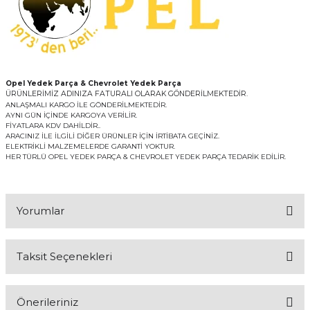
Opel Yedek Parça & Chevrolet Yedek Parça
ÜRÜNLERİMİZ ADINIZA FATURALI OLARAK GÖNDERİLMEKTEDİR.
ANLAŞMALI KARGO İLE GÖNDERİLMEKTEDİR.
AYNI GÜN İÇİNDE KARGOYA VERİLİR.
FİYATLARA KDV DAHİLDİR..
ARACINIZ İLE İLGİLİ DİĞER ÜRÜNLER İÇİN İRTİBATA GEÇİNİZ.
ELEKTRİKLİ MALZEMELERDE GARANTİ YOKTUR.
HER TÜRLÜ OPEL YEDEK PARÇA & CHEVROLET YEDEK PARÇA TEDARİK EDİLİR.
Yorumlar
Taksit Seçenekleri
Bu ürüne ilk yorumu siz yapın!
Önerileriniz
Yorum Yaz