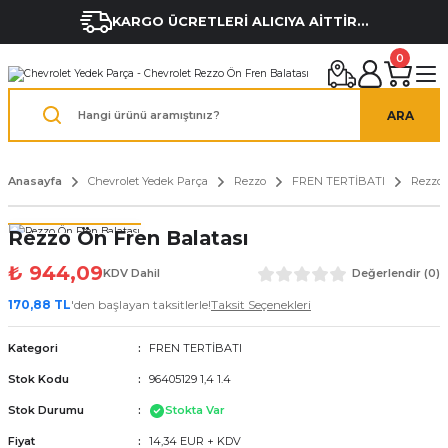
KARGO ÜCRETLERİ ALICIYA AİTTİR...
0
ARA
Anasayfa
Chevrolet Yedek Parça
Rezzo
FREN TERTİBATI
Rezzo 
Rezzo Ön Fren Balatası
₺ 944,09
KDV Dahil
Değerlendir (0)
170,88 TL
'den başlayan taksitlerle!
Taksit Seçenekleri
Kategori
FREN TERTİBATI
Stok Kodu
96405129 1,4 1.4
Stok Durumu
Stokta Var
Fiyat
14,34 EUR + KDV