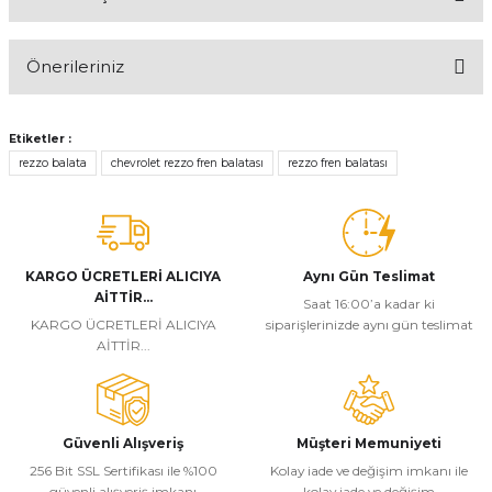
Bu ürüne ilk yorumu siz yapın!
Önerileriniz
Yorum Yaz
Bu ürünün fiyat bilgisi, resim, ürün açıklamalarında ve diğer
konularda yetersiz gördüğünüz noktaları öneri formunu kullanarak
Etiketler :
tarafımıza iletebilirsiniz.
rezzo balata
chevrolet rezzo fren balatası
rezzo fren balatası
Görüş ve önerileriniz için teşekkür ederiz.
Ürün resmi kalitesiz, bozuk veya görüntülenemiyor.
Ürün açıklamasında eksik bilgiler bulunuyor.
KARGO ÜCRETLERİ ALICIYA
Aynı Gün Teslimat
Ürün bilgilerinde hatalar bulunuyor.
AİTTİR...
Saat 16:00’a kadar ki
KARGO ÜCRETLERİ ALICIYA
siparişlerinizde aynı gün teslimat
Ürün fiyatı diğer sitelerden daha pahalı.
AİTTİR...
Bu ürüne benzer farklı alternatifler olmalı.
Güvenli Alışveriş
Müşteri Memuniyeti
256 Bit SSL Sertifikası ile %100
Kolay iade ve değişim imkanı ile
güvenli alışveriş imkanı
kolay iade ve değişim