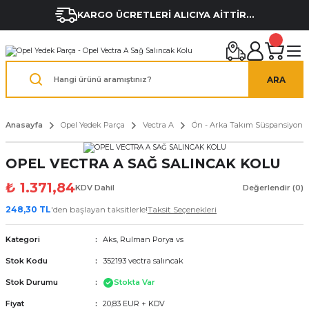
KARGO ÜCRETLERİ ALICIYA AİTTİR...
ARA
Anasayfa
Opel Yedek Parça
Vectra A
Ön - Arka Takım Süspansiyon
OPEL VECTRA A SAĞ SALINCAK KOLU
₺ 1.371,84
KDV Dahil
Değerlendir (0)
248,30 TL
'den başlayan taksitlerle!
Taksit Seçenekleri
Kategori
Aks, Rulman Porya vs
Stok Kodu
352193 vectra salıncak
Stok Durumu
Stokta Var
Fiyat
20,83 EUR + KDV