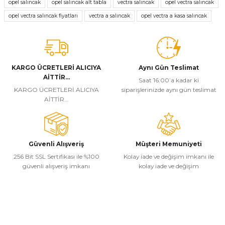
tarafımıza iletebilirsiniz.
opel salıncak
opel salıncak alt tabla
vectra salıncak
opel vectra salıncak
Görüş ve önerileriniz için teşekkür ederiz.
opel vectra salıncak fiyatları
vectra a salıncak
opel vectra a kasa salıncak
Ürün resmi kalitesiz, bozuk veya görüntülenemiyor.
Ürün açıklamasında eksik bilgiler bulunuyor.
Ürün bilgilerinde hatalar bulunuyor.
KARGO ÜCRETLERİ ALICIYA
Aynı Gün Teslimat
AİTTİR...
Ürün fiyatı diğer sitelerden daha pahalı.
Saat 16:00’a kadar ki
KARGO ÜCRETLERİ ALICIYA
siparişlerinizde aynı gün teslimat
Bu ürüne benzer farklı alternatifler olmalı.
AİTTİR...
Güvenli Alışveriş
Müşteri Memuniyeti
256 Bit SSL Sertifikası ile %100
Kolay iade ve değişim imkanı ile
Gönder
güvenli alışveriş imkanı
kolay iade ve değişim
Kurumsal