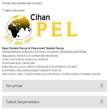
Montaj Malı Kalitesinde üründür.
** Resim Temsilidir.
Opel Yedek Parça & Chevrolet Yedek Parça
ÜRÜNLERİMİZ ADINIZA FATURALI OLARAK GÖNDERİLMEKTEDİR.
ANLAŞMALI KARGO İLE GÖNDERİLMEKTEDİR.
AYNI GÜN İÇİNDE KARGOYA VERİLİR.
FİYATLARA KDV DAHİLDİR..
ARACINIZ İLE İLGİLİ DİĞER ÜRÜNLER İÇİN İRTİBATA GEÇİNİZ.
ELEKTRİKLİ MALZEMELERDE GARANTİ YOKTUR.
HER TÜRLÜ OPEL YEDEK PARÇA & CHEVROLET YEDEK PARÇA TEDARİK EDİLİR.
Yorumlar
Taksit Seçenekleri
Bu ürüne ilk yorumu siz yapın!