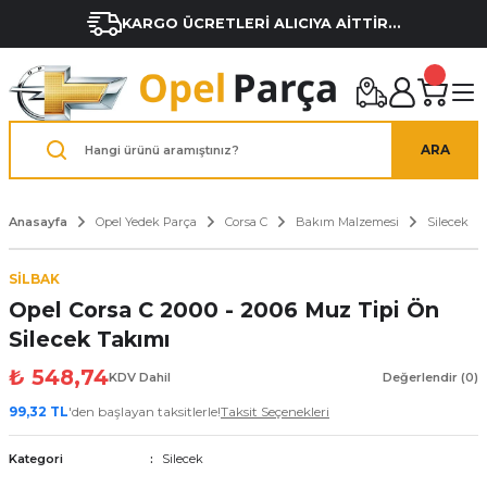
KARGO ÜCRETLERİ ALICIYA AİTTİR...
ARA
Anasayfa
Opel Yedek Parça
Corsa C
Bakım Malzemesi
Silecek
SİLBAK
Opel Corsa C 2000 - 2006 Muz Tipi Ön
Silecek Takımı
₺ 548,74
KDV Dahil
Değerlendir (0)
99,32 TL
'den başlayan taksitlerle!
Taksit Seçenekleri
Kategori
Silecek