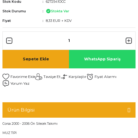
Stok Kodu
6272541OCC
Stok Durumu
Stokta Var
Fiyat
8,33 EUR + KDV
Sepete Ekle
WhatsApp Sipariş
Tavsiye Et
Karşılaştır
Fiyat Alarmı
Yorum Yaz
Ürün Bilgisi
Corsa 2000 - 2006 Ön Silecek Takımı
MUZ TİPİ