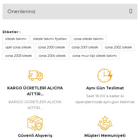
Önerileriniz
Yorum Yaz
Bu ürünün fiyat bilgisi, resim, ürün açıklamalarında ve diğer
konularda yetersiz gördüğünüz noktaları öneri formunu kullanarak
Etiketler :
tarafımıza iletebilirsiniz.
silecek takımı
silecek takımı fiyatları
corsa silecek takımı
Görüş ve önerileriniz için teşekkür ederiz.
opel corsa silecek
corsa 2000 silecek
corsa 2001 silecek
corsa 2002 silecek
corsa 2003 silecek
corsa 2004 silecek
corsa muz tipi silecek takımı
Ürün resmi kalitesiz, bozuk veya görüntülenemiyor.
Ürün açıklamasında eksik bilgiler bulunuyor.
Ürün bilgilerinde hatalar bulunuyor.
Ürün fiyatı diğer sitelerden daha pahalı.
KARGO ÜCRETLERİ ALICIYA
Aynı Gün Teslimat
AİTTİR...
Bu ürüne benzer farklı alternatifler olmalı.
Saat 16:00’a kadar ki
KARGO ÜCRETLERİ ALICIYA
siparişlerinizde aynı gün teslimat
AİTTİR...
Güvenli Alışveriş
Müşteri Memuniyeti
Gönder