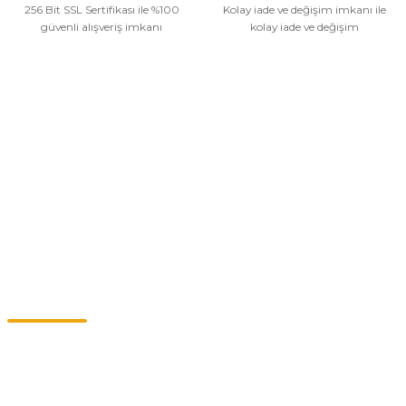
256 Bit SSL Sertifikası ile %100
Kolay iade ve değişim imkanı ile
güvenli alışveriş imkanı
kolay iade ve değişim
Kurumsal
Alışveriş
Kategoriler
Müşteri Hizmetleri
0549 713 07 74-0555 820 91 75
0532 264 25 39-0549 713 07 79