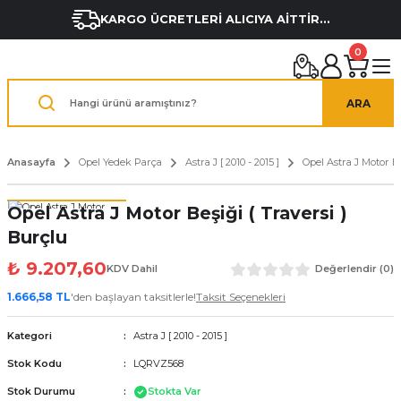
KARGO ÜCRETLERİ ALICIYA AİTTİR...
0
ARA
Anasayfa
Opel Yedek Parça
Astra J [ 2010 - 2015 ]
Opel Astra J Motor B
Opel Astra J Motor Beşiği ( Traversi )
Burçlu
₺ 9.207,60
KDV Dahil
Değerlendir (0)
1.666,58 TL
'den başlayan taksitlerle!
Taksit Seçenekleri
Kategori
Astra J [ 2010 - 2015 ]
Stok Kodu
LQRVZ568
Stok Durumu
Stokta Var