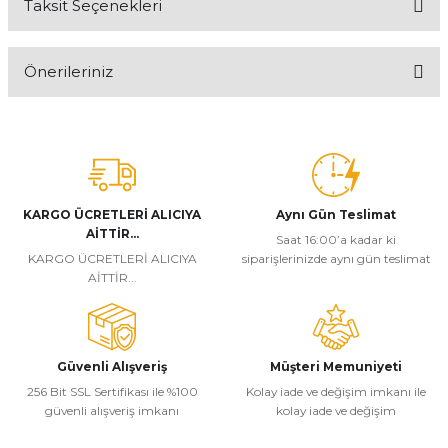
Taksit Seçenekleri
Bu ürüne ilk yorumu siz yapın!
Önerileriniz
Yorum Yaz
Bu ürünün fiyat bilgisi, resim, ürün açıklamalarında ve diğer
konularda yetersiz gördüğünüz noktaları öneri formunu kullanarak
tarafımıza iletebilirsiniz.
Görüş ve önerileriniz için teşekkür ederiz.
KARGO ÜCRETLERİ ALICIYA
Aynı Gün Teslimat
Ürün resmi kalitesiz, bozuk veya görüntülenemiyor.
AİTTİR...
Saat 16:00’a kadar ki
Ürün açıklamasında eksik bilgiler bulunuyor.
KARGO ÜCRETLERİ ALICIYA
siparişlerinizde aynı gün teslimat
AİTTİR...
Ürün bilgilerinde hatalar bulunuyor.
Ürün fiyatı diğer sitelerden daha pahalı.
Bu ürüne benzer farklı alternatifler olmalı.
Güvenli Alışveriş
Müşteri Memuniyeti
256 Bit SSL Sertifikası ile %100
Kolay iade ve değişim imkanı ile
güvenli alışveriş imkanı
kolay iade ve değişim