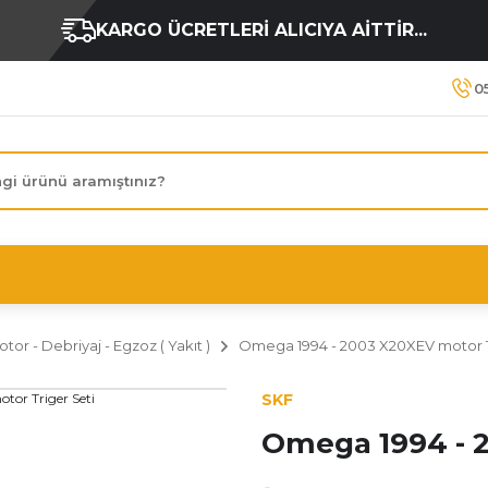
KARGO ÜCRETLERİ ALICIYA AİTTİR...
0
tor - Debriyaj - Egzoz ( Yakıt )
Omega 1994 - 2003 X20XEV motor T
SKF
Omega 1994 - 2