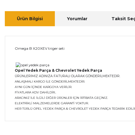
Ürün Bilgisi
Yorumlar
Taksit Se
Omega B X20XEV triger seti
Opel Yedek Parça & Chevrolet Yedek Parça
ÜRÜNLERİMİZ ADINIZA FATURALI OLARAK GÖNDERİLMEKTEDİR.
ANLAŞMALI KARGO İLE GÖNDERİLMEKTEDİR.
AYNI GÜN İÇİNDE KARGOYA VERİLİR.
FİYATLARA KDV DAHİLDİR..
ARACINIZ İLE İLGİLİ DİĞER ÜRÜNLER İÇİN İRTİBATA GEÇİNİZ.
ELEKTRİKLİ MALZEMELERDE GARANTİ YOKTUR.
HER TÜRLÜ OPEL YEDEK PARÇA & CHEVROLET YEDEK PARÇA TEDARİK EDİLİR
Bu ürünün fiyat bilgisi, resim, ürün açıklamalarında ve diğer ko