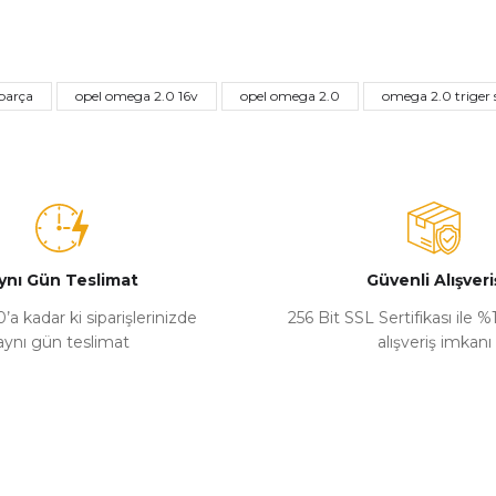
Bu ürüne ilk yorumu siz yapın!
parça
opel omega 2.0 16v
opel omega 2.0
omega 2.0 triger s
Yorum Yaz
ynı Gün Teslimat
Güvenli Alışveri
’a kadar ki siparişlerinizde
256 Bit SSL Sertifikası ile 
aynı gün teslimat
alışveriş imkanı
Gönder