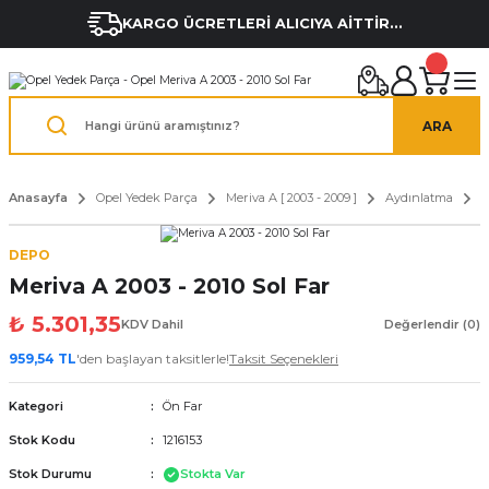
KARGO ÜCRETLERİ ALICIYA AİTTİR...
ARA
Anasayfa
Opel Yedek Parça
Meriva A [ 2003 - 2009 ]
Aydınlatma
Ö
DEPO
Meriva A 2003 - 2010 Sol Far
₺ 5.301,35
KDV Dahil
Değerlendir (0)
959,54 TL
'den başlayan taksitlerle!
Taksit Seçenekleri
Kategori
Ön Far
Stok Kodu
1216153
Stok Durumu
Stokta Var