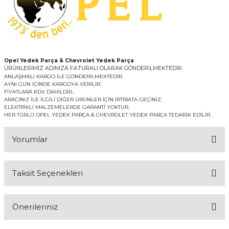
Opel Yedek Parça & Chevrolet Yedek Parça
ÜRÜNLERİMİZ ADINIZA FATURALI OLARAK GÖNDERİLMEKTEDİR.
ANLAŞMALI KARGO İLE GÖNDERİLMEKTEDİR.
AYNI GÜN İÇİNDE KARGOYA VERİLİR.
FİYATLARA KDV DAHİLDİR..
ARACINIZ İLE İLGİLİ DİĞER ÜRÜNLER İÇİN İRTİBATA GEÇİNİZ.
ELEKTRİKLİ MALZEMELERDE GARANTİ YOKTUR.
HER TÜRLÜ OPEL YEDEK PARÇA & CHEVROLET YEDEK PARÇA TEDARİK EDİLİR.
Yorumlar
Taksit Seçenekleri
Bu ürüne ilk yorumu siz yapın!
Önerileriniz
Yorum Yaz