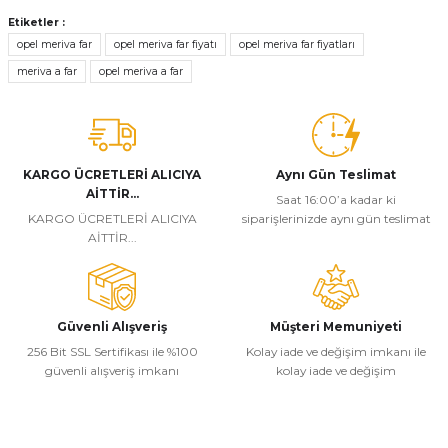
Bu ürünün fiyat bilgisi, resim, ürün açıklamalarında ve diğer
konularda yetersiz gördüğünüz noktaları öneri formunu kullanarak
Etiketler :
tarafımıza iletebilirsiniz.
opel meriva far
opel meriva far fiyatı
opel meriva far fiyatları
Görüş ve önerileriniz için teşekkür ederiz.
meriva a far
opel meriva a far
Ürün resmi kalitesiz, bozuk veya görüntülenemiyor.
Ürün açıklamasında eksik bilgiler bulunuyor.
Ürün bilgilerinde hatalar bulunuyor.
KARGO ÜCRETLERİ ALICIYA
Aynı Gün Teslimat
AİTTİR...
Ürün fiyatı diğer sitelerden daha pahalı.
Saat 16:00’a kadar ki
KARGO ÜCRETLERİ ALICIYA
siparişlerinizde aynı gün teslimat
Bu ürüne benzer farklı alternatifler olmalı.
AİTTİR...
Güvenli Alışveriş
Müşteri Memuniyeti
256 Bit SSL Sertifikası ile %100
Kolay iade ve değişim imkanı ile
Gönder
güvenli alışveriş imkanı
kolay iade ve değişim