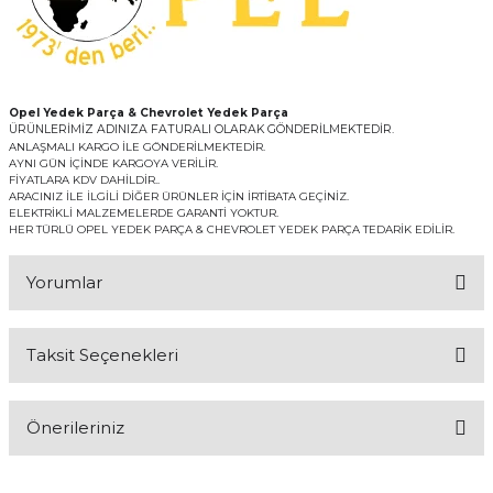
Opel Yedek Parça & Chevrolet Yedek Parça
ÜRÜNLERİMİZ ADINIZA FATURALI OLARAK GÖNDERİLMEKTEDİR.
ANLAŞMALI KARGO İLE GÖNDERİLMEKTEDİR.
AYNI GÜN İÇİNDE KARGOYA VERİLİR.
FİYATLARA KDV DAHİLDİR..
ARACINIZ İLE İLGİLİ DİĞER ÜRÜNLER İÇİN İRTİBATA GEÇİNİZ.
ELEKTRİKLİ MALZEMELERDE GARANTİ YOKTUR.
HER TÜRLÜ OPEL YEDEK PARÇA & CHEVROLET YEDEK PARÇA TEDARİK EDİLİR.
Yorumlar
Taksit Seçenekleri
Bu ürüne ilk yorumu siz yapın!
Önerileriniz
Yorum Yaz
Bu ürünün fiyat bilgisi, resim, ürün açıklamalarında ve diğer