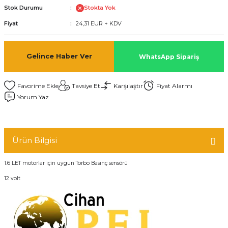
Stok Durumu
Stokta Yok
Fiyat
24,31 EUR + KDV
Gelince Haber Ver
WhatsApp Sipariş
Tavsiye Et
Karşılaştır
Fiyat Alarmı
Yorum Yaz
Ürün Bilgisi
1.6 LET motorlar için uygun Torbo Basınç sensörü
12 volt