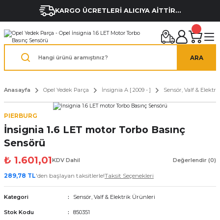
KARGO ÜCRETLERİ ALICIYA AİTTİR...
ARA
Anasayfa
Opel Yedek Parça
İnsignia A [ 2009 - ]
Sensör, Valf & Elektri
PIERBURG
İnsignia 1.6 LET motor Torbo Basınç
Sensörü
₺ 1.601,01
KDV Dahil
Değerlendir (0)
289,78 TL
'den başlayan taksitlerle!
Taksit Seçenekleri
Kategori
Sensör, Valf & Elektrik Ürünleri
Stok Kodu
850351