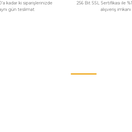
’a kadar ki siparişlerinizde
256 Bit SSL Sertifikası ile 
aynı gün teslimat
alışveriş imkanı
Gönder
Kategoriler
ş Sözleşmesi
Chevrolet
enlik
Opel
llari
Renault
Politikası
Skoda