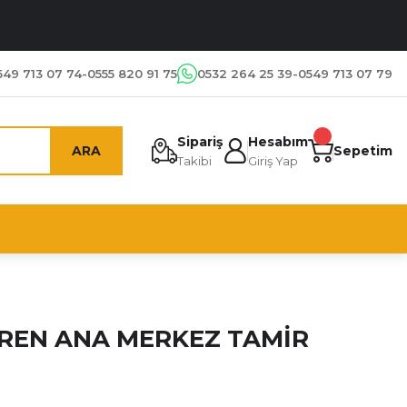
549 713 07 74-0555 820 91 75
0532 264 25 39-0549 713 07 79
Sipariş
Hesabım
ARA
Sepetim
Takibi
Giriş Yap
REN ANA MERKEZ TAMİR