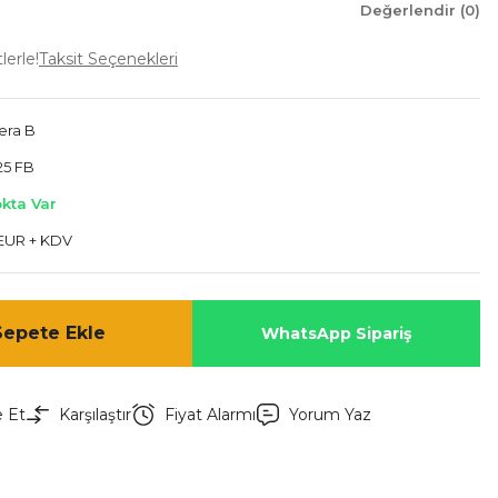
Değerlendir (0)
lerle!
Taksit Seçenekleri
era B
25 FB
okta Var
 EUR + KDV
Sepete Ekle
WhatsApp Sipariş
e Et
Karşılaştır
Fiyat Alarmı
Yorum Yaz