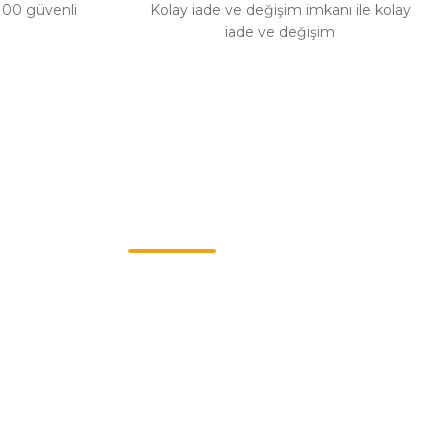
%100 güvenli
Kolay iade ve değişim imkanı ile kolay
iade ve değişim
Müşteri Hizmetleri
0549 713 07 74-0555 820 91 75
0532 264 25 39-0549 713 07 79
info@eticaret.com.tr
İletişim Bilgilerimiz