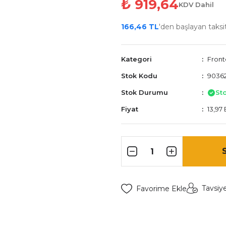
₺ 919,64
KDV Dahil
166,46 TL
'den başlayan taksit
Kategori
Front
Stok Kodu
9036
Stok Durumu
St
Fiyat
13,97
Tavsiy