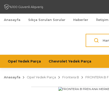
%100 Güvenli Alışveriş
Anasayfa
Sıkça Sorulan Sorular
Haberler
İletişim
Opel Yedek Parça
Chevrolet Yedek Parça
Anasayfa
Opel Yedek Parça
Frontera B
FRONTERA B F