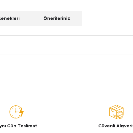
çenekleri
Önerileriniz
nularda yetersiz gördüğünüz noktaları öneri formunu kullanarak tarafımız
Bu ürüne ilk yorumu siz yapın!
Yorum Yaz
ynı Gün Teslimat
Güvenli Alışveri