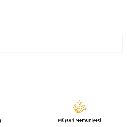
a iletebilirsiniz.
ş
Müşteri Memuniyeti