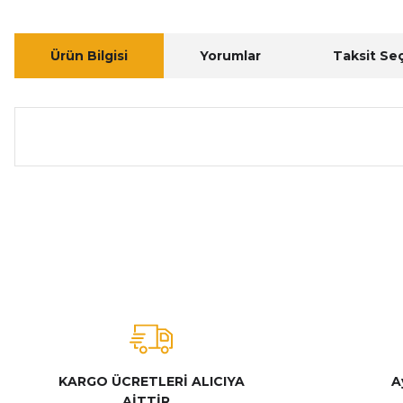
Ürün Bilgisi
Yorumlar
Taksit Se
Bu ürünün fiyat bilgisi, resim, ürün açıklamalarında ve diğer ko
Görüş ve önerileriniz için teşekkür ederiz.
Ürün resmi kalitesiz, bozuk veya görüntülenemiyor.
Ürün açıklamasında eksik bilgiler bulunuyor.
Ürün bilgilerinde hatalar bulunuyor.
Ürün fiyatı diğer sitelerden daha pahalı.
Bu ürüne benzer farklı alternatifler olmalı.
KARGO ÜCRETLERİ ALICIYA
A
AİTTİR...