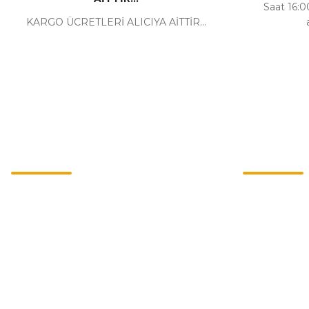
Saat 16:00
KARGO ÜCRETLERİ ALICIYA AİTTİR...
Kurumsal
Alışveriş
İletişim
Mesafeli Satı
İletişim Formu
Gizlilik ve Güv
Havale Bildirim Formu
İptal İade Koşu
Kargo Takibi
Kişisel Veriler 