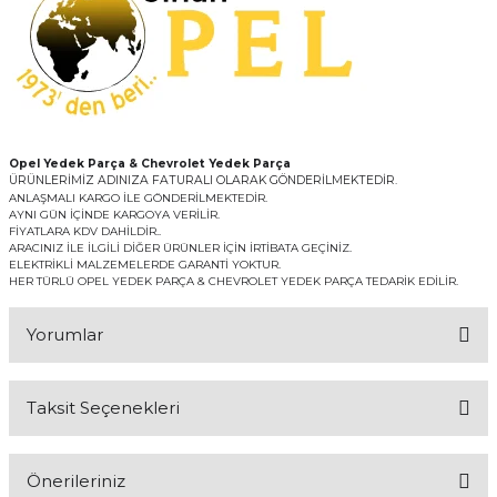
Opel Yedek Parça & Chevrolet Yedek Parça
ÜRÜNLERİMİZ ADINIZA FATURALI OLARAK GÖNDERİLMEKTEDİR.
ANLAŞMALI KARGO İLE GÖNDERİLMEKTEDİR.
AYNI GÜN İÇİNDE KARGOYA VERİLİR.
FİYATLARA KDV DAHİLDİR..
ARACINIZ İLE İLGİLİ DİĞER ÜRÜNLER İÇİN İRTİBATA GEÇİNİZ.
ELEKTRİKLİ MALZEMELERDE GARANTİ YOKTUR.
HER TÜRLÜ OPEL YEDEK PARÇA & CHEVROLET YEDEK PARÇA TEDARİK EDİLİR.
Yorumlar
Taksit Seçenekleri
Bu ürüne ilk yorumu siz yapın!
Önerileriniz
Yorum Yaz