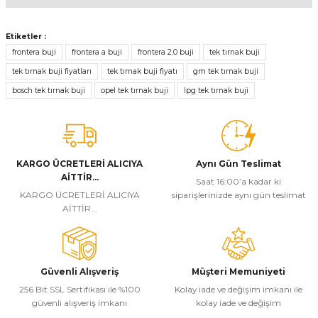
Bu ürünün fiyat bilgisi, resim, ürün açıklamalarında ve diğer
konularda yetersiz gördüğünüz noktaları öneri formunu kullanarak
Etiketler :
tarafımıza iletebilirsiniz.
frontera buji
frontera a buji
frontera 2.0 buji
tek tırnak buji
Görüş ve önerileriniz için teşekkür ederiz.
tek tırnak buji fiyatları
tek tırnak buji fiyatı
gm tek tırnak buji
bosch tek tırnak buji
opel tek tırnak buji
lpg tek tırnak buji
Ürün resmi kalitesiz, bozuk veya görüntülenemiyor.
Ürün açıklamasında eksik bilgiler bulunuyor.
Ürün bilgilerinde hatalar bulunuyor.
Ürün fiyatı diğer sitelerden daha pahalı.
KARGO ÜCRETLERİ ALICIYA
Aynı Gün Teslimat
AİTTİR...
Bu ürüne benzer farklı alternatifler olmalı.
Saat 16:00’a kadar ki
KARGO ÜCRETLERİ ALICIYA
siparişlerinizde aynı gün teslimat
AİTTİR...
Güvenli Alışveriş
Müşteri Memuniyeti
Gönder
256 Bit SSL Sertifikası ile %100
Kolay iade ve değişim imkanı ile
güvenli alışveriş imkanı
kolay iade ve değişim