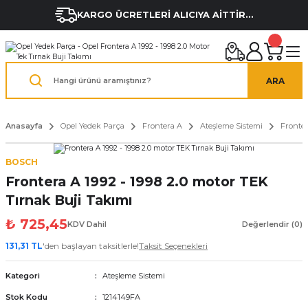
KARGO ÜCRETLERİ ALICIYA AİTTİR...
ARA
Anasayfa
Opel Yedek Parça
Frontera A
Ateşleme Sistemi
Fronter
BOSCH
Frontera A 1992 - 1998 2.0 motor TEK
Tırnak Buji Takımı
₺ 725,45
KDV Dahil
Değerlendir (0)
131,31 TL
'den başlayan taksitlerle!
Taksit Seçenekleri
Kategori
Ateşleme Sistemi
Stok Kodu
1214149FA