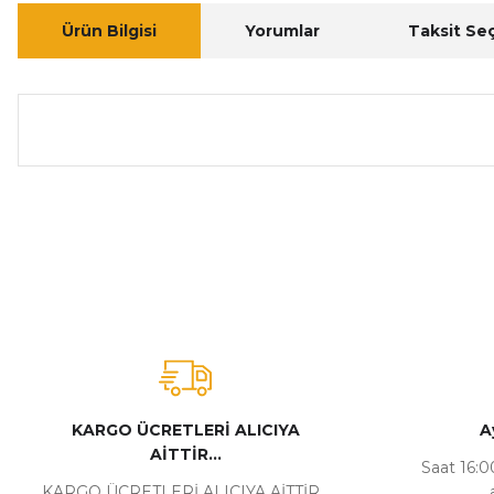
Ürün Bilgisi
Yorumlar
Taksit Se
Bu ürünün fiyat bilgisi, resim, ürün açıklamalarında ve diğer ko
Görüş ve önerileriniz için teşekkür ederiz.
Ürün resmi kalitesiz, bozuk veya görüntülenemiyor.
Ürün açıklamasında eksik bilgiler bulunuyor.
Ürün bilgilerinde hatalar bulunuyor.
Ürün fiyatı diğer sitelerden daha pahalı.
Bu ürüne benzer farklı alternatifler olmalı.
KARGO ÜCRETLERİ ALICIYA
A
AİTTİR...
Saat 16:00
KARGO ÜCRETLERİ ALICIYA AİTTİR...