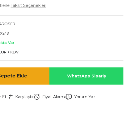
lerle!
Taksit Seçenekleri
KAROSER
X249
okta Var
 EUR + KDV
Sepete Ekle
WhatsApp Sipariş
e Et
Karşılaştır
Fiyat Alarmı
Yorum Yaz