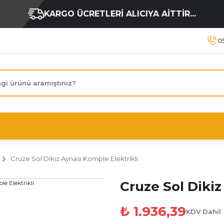
KARGO ÜCRETLERİ ALICIYA AİTTİR...
0
Cruze Sol Dikiz Aynası Komple Elektrikli
Cruze Sol Dikiz
₺ 1.936,39
KDV Dahil