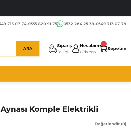
549 713 07 74-0555 820 91 75
0532 264 25 39-0549 713 07 79
Sipariş
Hesabım
ARA
Sepetim
Takibi
Giriş Yap
 Aynası Komple Elektrikli
Değerlendir (0)