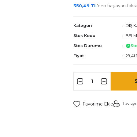
350,49 TL
'den başlayan taksit
Kategori
DIŞ 
Stok Kodu
BELM
Stok Durumu
St
Fiyat
29,41
Tavsiy