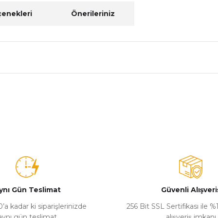
çenekleri
Önerileriniz
nularda yetersiz gördüğünüz noktaları öneri formunu kullanarak tarafımız
Bu ürüne ilk yorumu siz yapın!
Yorum Yaz
ynı Gün Teslimat
Güvenli Alışveri
’a kadar ki siparişlerinizde
256 Bit SSL Sertifikası ile 
aynı gün teslimat
alışveriş imkanı