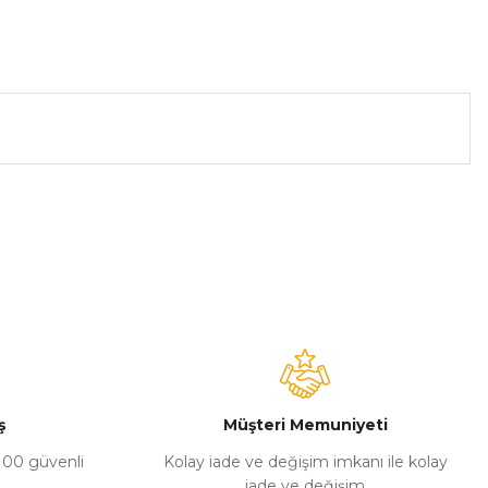
a iletebilirsiniz.
ş
Müşteri Memuniyeti
%100 güvenli
Kolay iade ve değişim imkanı ile kolay
iade ve değişim