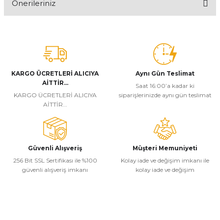
Önerileriniz
Yorum Yaz
Bu ürünün fiyat bilgisi, resim, ürün açıklamalarında ve diğer
konularda yetersiz gördüğünüz noktaları öneri formunu kullanarak
tarafımıza iletebilirsiniz.
Görüş ve önerileriniz için teşekkür ederiz.
KARGO ÜCRETLERİ ALICIYA
Aynı Gün Teslimat
Ürün resmi kalitesiz, bozuk veya görüntülenemiyor.
AİTTİR...
Saat 16:00’a kadar ki
Ürün açıklamasında eksik bilgiler bulunuyor.
KARGO ÜCRETLERİ ALICIYA
siparişlerinizde aynı gün teslimat
AİTTİR...
Ürün bilgilerinde hatalar bulunuyor.
Ürün fiyatı diğer sitelerden daha pahalı.
Bu ürüne benzer farklı alternatifler olmalı.
Güvenli Alışveriş
Müşteri Memuniyeti
256 Bit SSL Sertifikası ile %100
Kolay iade ve değişim imkanı ile
güvenli alışveriş imkanı
kolay iade ve değişim
Gönder