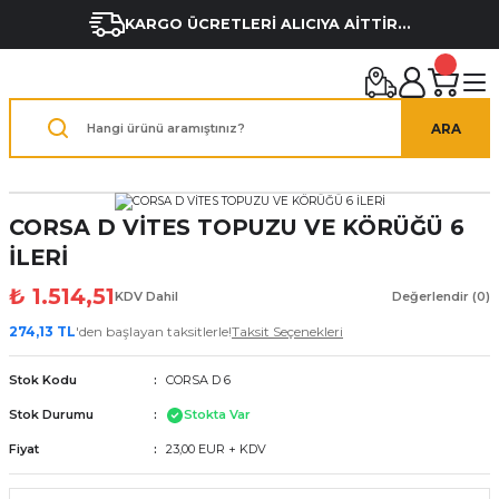
KARGO ÜCRETLERİ ALICIYA AİTTİR...
ARA
CORSA D VİTES TOPUZU VE KÖRÜĞÜ 6
İLERİ
₺ 1.514,51
KDV Dahil
Değerlendir (0)
274,13 TL
'den başlayan taksitlerle!
Taksit Seçenekleri
Stok Kodu
CORSA D 6
Stok Durumu
Stokta Var
Fiyat
23,00 EUR + KDV