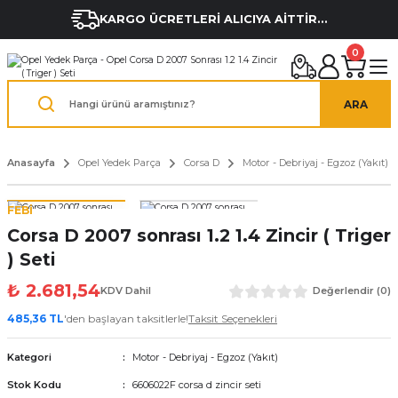
KARGO ÜCRETLERİ ALICIYA AİTTİR...
0
ARA
Anasayfa
Opel Yedek Parça
Corsa D
Motor - Debriyaj - Egzoz (Yakıt)
FEBİ
Corsa D 2007 sonrası 1.2 1.4 Zincir ( Triger
) Seti
₺ 2.681,54
KDV Dahil
Değerlendir (0)
485,36 TL
'den başlayan taksitlerle!
Taksit Seçenekleri
Kategori
Motor - Debriyaj - Egzoz (Yakıt)
Stok Kodu
6606022F corsa d zincir seti