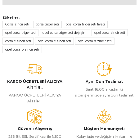
Bu ürünün fiyat bilgisi, resim, ürün açıklamalarında ve diğer
konularda yetersiz gördüğünüz noktaları öneri formunu kullanarak
Etiketler :
tarafımıza iletebilirsiniz.
Corsa zincir seti
corsa triger seti
opel corsa triger seti fiyatı
Görüş ve önerileriniz için teşekkür ederiz.
opel corsa triger seti
opel corsa triger seti değişimi
opel corsa zincir seti
corsa c zincir seti
opel corsa c zincir seti
opel corsa d zincir seti
Ürün resmi kalitesiz, bozuk veya görüntülenemiyor.
opel corsa b zincir seti
Ürün açıklamasında eksik bilgiler bulunuyor.
Ürün bilgilerinde hatalar bulunuyor.
Ürün fiyatı diğer sitelerden daha pahalı.
Bu ürüne benzer farklı alternatifler olmalı.
KARGO ÜCRETLERİ ALICIYA
Aynı Gün Teslimat
AİTTİR...
Saat 16:00’a kadar ki
KARGO ÜCRETLERİ ALICIYA
siparişlerinizde aynı gün teslimat
AİTTİR...
Gönder
Güvenli Alışveriş
Müşteri Memuniyeti
256 Bit SSL Sertifikası ile %100
Kolay iade ve değişim imkanı ile