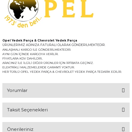
Opel Yedek Parça & Chevrolet Yedek Parça
ÜRÜNLERİMİZ ADINIZA FATURALI OLARAK GÖNDERİLMEKTEDİR.
ANLAŞMALI KARGO İLE GÖNDERİLMEKTEDİR.
AYNI GÜN İÇİNDE KARGOYA VERİLİR.
FİYATLARA KDV DAHİLDİR..
ARACINIZ İLE İLGİLİ DİĞER ÜRÜNLER İÇİN İRTİBATA GEÇİNİZ.
ELEKTRİKLİ MALZEMELERDE GARANTİ YOKTUR.
HER TÜRLÜ OPEL YEDEK PARÇA & CHEVROLET YEDEK PARÇA TEDARİK EDİLİR.
Yorumlar
Taksit Seçenekleri
Bu ürüne ilk yorumu siz yapın!
Önerileriniz
Yorum Yaz