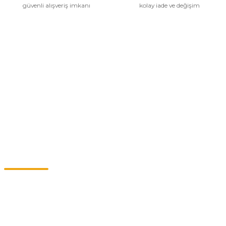
güvenli alışveriş imkanı
kolay iade ve değişim
Kurumsal
Alışveriş
Kategoriler
Müşteri Hizmetleri
0549 713 07 74-0555 820 91 75
0532 264 25 39-0549 713 07 79
info@eticaret.com.tr