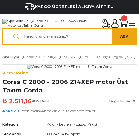
KARGO ÜCRETLERİ ALICIYA AİTTİR...
ARA
Anasayfa
Opel Yedek Parça
Corsa C
Motor - Debriyaj - Egzoz (Yakıt)
Victor Reinz
Corsa C 2000 - 2006 Z14XEP motor Üst
Takım Conta
₺ 2.511,16
KDV Dahil
Değerlendir (0)
454,52 TL
'den başlayan taksitlerle!
Taksit Seçenekleri
Kategori
Motor - Debriyaj - Egzoz (Yakıt)
Stok Kodu
1606247 1.4 twinport CC