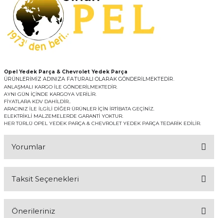
Opel Yedek Parça & Chevrolet Yedek Parça
ÜRÜNLERİMİZ ADINIZA FATURALI OLARAK GÖNDERİLMEKTEDİR.
ANLAŞMALI KARGO İLE GÖNDERİLMEKTEDİR.
AYNI GÜN İÇİNDE KARGOYA VERİLİR.
FİYATLARA KDV DAHİLDİR..
ARACINIZ İLE İLGİLİ DİĞER ÜRÜNLER İÇİN İRTİBATA GEÇİNİZ.
ELEKTRİKLİ MALZEMELERDE GARANTİ YOKTUR.
HER TÜRLÜ OPEL YEDEK PARÇA & CHEVROLET YEDEK PARÇA TEDARİK EDİLİR.
Yorumlar
Taksit Seçenekleri
Bu ürüne ilk yorumu siz yapın!
Önerileriniz
Yorum Yaz