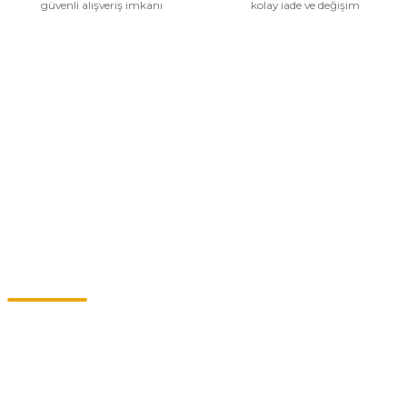
güvenli alışveriş imkanı
kolay iade ve değişim
Kurumsal
Alışveriş
Kategoriler
Müşteri Hizmetleri
0549 713 07 74-0555 820 91 75
0532 264 25 39-0549 713 07 79
info@eticaret.com.tr