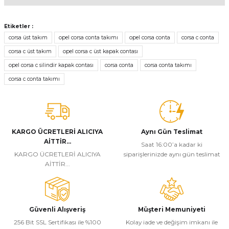
Bu ürünün fiyat bilgisi, resim, ürün açıklamalarında ve diğer
konularda yetersiz gördüğünüz noktaları öneri formunu kullanarak
Etiketler :
tarafımıza iletebilirsiniz.
corsa üst takım
opel corsa conta takımı
opel corsa conta
corsa c conta
Görüş ve önerileriniz için teşekkür ederiz.
corsa c üst takım
opel corsa c üst kapak contası
opel corsa c silindir kapak contası
corsa conta
corsa conta takımı
Ürün resmi kalitesiz, bozuk veya görüntülenemiyor.
corsa c conta takımı
Ürün açıklamasında eksik bilgiler bulunuyor.
Ürün bilgilerinde hatalar bulunuyor.
Ürün fiyatı diğer sitelerden daha pahalı.
Bu ürüne benzer farklı alternatifler olmalı.
KARGO ÜCRETLERİ ALICIYA
Aynı Gün Teslimat
AİTTİR...
Saat 16:00’a kadar ki
KARGO ÜCRETLERİ ALICIYA
siparişlerinizde aynı gün teslimat
AİTTİR...
Gönder
Güvenli Alışveriş
Müşteri Memuniyeti
256 Bit SSL Sertifikası ile %100
Kolay iade ve değişim imkanı ile