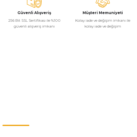
Güvenli Alışveriş
Müşteri Memuniyeti
256 Bit SSL Sertifikası ile %100
Kolay iade ve değişim imkanı ile
Gönder
güvenli alışveriş imkanı
kolay iade ve değişim
Kurumsal
Alışveriş
Kategoriler
Müşteri Hizmetleri
0549 713 07 74-0555 820 91 75