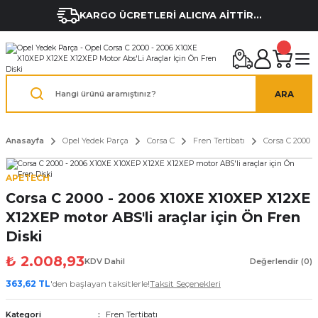
KARGO ÜCRETLERİ ALICIYA AİTTİR...
ARA
Anasayfa
Opel Yedek Parça
Corsa C
Fren Tertibatı
Corsa C 2000 -
APETECH
Corsa C 2000 - 2006 X10XE X10XEP X12XE
X12XEP motor ABS'li araçlar için Ön Fren
Diski
₺ 2.008,93
KDV Dahil
Değerlendir (0)
363,62 TL
'den başlayan taksitlerle!
Taksit Seçenekleri
Kategori
Fren Tertibatı