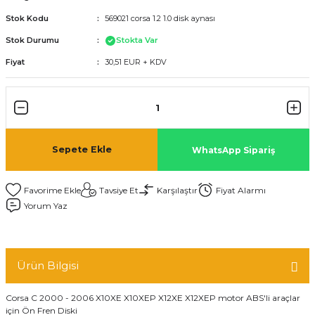
Stok Kodu
569021 corsa 1.2 1.0 disk aynası
Stok Durumu
Stokta Var
Fiyat
30,51 EUR + KDV
Sepete Ekle
WhatsApp Sipariş
Tavsiye Et
Karşılaştır
Fiyat Alarmı
Yorum Yaz
Ürün Bilgisi
Corsa C 2000 - 2006 X10XE X10XEP X12XE X12XEP motor ABS'li araçlar
için Ön Fren Diski