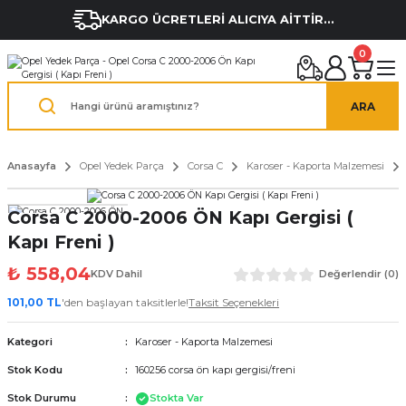
KARGO ÜCRETLERİ ALICIYA AİTTİR...
0
ARA
Anasayfa
Opel Yedek Parça
Corsa C
Karoser - Kaporta Malzemesi
Corsa C 2000-2006 ÖN Kapı Gergisi (
Kapı Freni )
₺ 558,04
KDV Dahil
Değerlendir (0)
101,00 TL
'den başlayan taksitlerle!
Taksit Seçenekleri
Kategori
Karoser - Kaporta Malzemesi
Stok Kodu
160256 corsa ön kapı gergisi/freni
Stok Durumu
Stokta Var