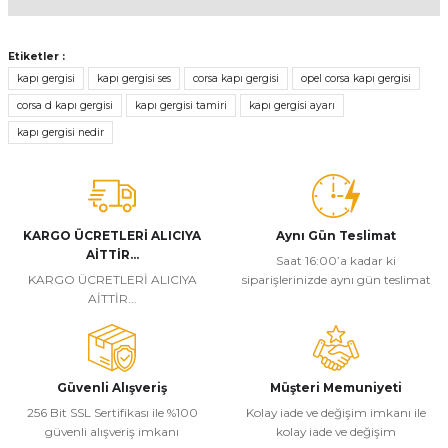
Bu ürünün fiyat bilgisi, resim, ürün açıklamalarında ve diğer
konularda yetersiz gördüğünüz noktaları öneri formunu kullanarak
Etiketler :
tarafımıza iletebilirsiniz.
kapı gergisi
kapı gergisi ses
corsa kapı gergisi
opel corsa kapı gergisi
Görüş ve önerileriniz için teşekkür ederiz.
corsa d kapı gergisi
kapı gergisi tamiri
kapı gergisi ayarı
kapı gergisi nedir
Ürün resmi kalitesiz, bozuk veya görüntülenemiyor.
Ürün açıklamasında eksik bilgiler bulunuyor.
Ürün bilgilerinde hatalar bulunuyor.
Ürün fiyatı diğer sitelerden daha pahalı.
KARGO ÜCRETLERİ ALICIYA
Aynı Gün Teslimat
AİTTİR...
Bu ürüne benzer farklı alternatifler olmalı.
Saat 16:00’a kadar ki
KARGO ÜCRETLERİ ALICIYA
siparişlerinizde aynı gün teslimat
AİTTİR...
Güvenli Alışveriş
Müşteri Memuniyeti
Gönder
256 Bit SSL Sertifikası ile %100
Kolay iade ve değişim imkanı ile
güvenli alışveriş imkanı
kolay iade ve değişim