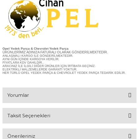
Opel Yedek Parça & Chevrolet Yedek Parça
ÜRÜNLERİMİZ ADINIZA FATURALI OLARAK GÖNDERİLMEKTEDİR.
ANLAŞMALI KARGO İLE GÖNDERİLMEKTEDİR.
AYNI GÜN İÇİNDE KARGOYA VERİLİR.
FİYATLARA KDV DAHİLDİR..
ARACINIZ İLE İLGİLİ DİĞER ÜRÜNLER İÇİN İRTİBATA GEÇİNİZ.
ELEKTRİKLİ MALZEMELERDE GARANTİ YOKTUR.
HER TÜRLÜ OPEL YEDEK PARÇA & CHEVROLET YEDEK PARÇA TEDARİK EDİLİR.
Yorumlar
Taksit Seçenekleri
Bu ürüne ilk yorumu siz yapın!
Önerileriniz
Yorum Yaz