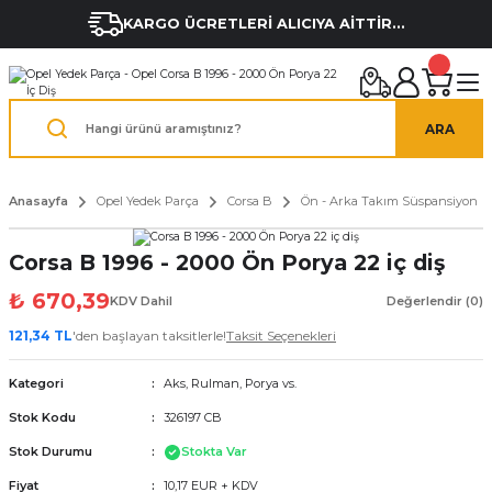
KARGO ÜCRETLERİ ALICIYA AİTTİR...
ARA
Anasayfa
Opel Yedek Parça
Corsa B
Ön - Arka Takım Süspansiyon
Corsa B 1996 - 2000 Ön Porya 22 iç diş
₺ 670,39
KDV Dahil
Değerlendir (0)
121,34 TL
'den başlayan taksitlerle!
Taksit Seçenekleri
Kategori
Aks, Rulman, Porya vs.
Stok Kodu
326197 CB
Stok Durumu
Stokta Var
Fiyat
10,17 EUR + KDV