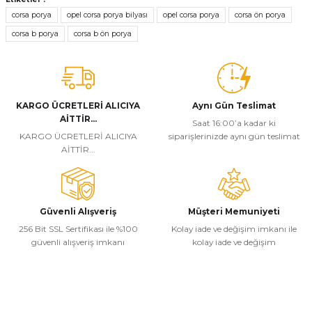
tarafımıza iletebilirsiniz.
corsa porya
opel corsa porya bilyası
opel corsa porya
corsa ön porya
Görüş ve önerileriniz için teşekkür ederiz.
corsa b porya
corsa b ön porya
Ürün resmi kalitesiz, bozuk veya görüntülenemiyor.
Ürün açıklamasında eksik bilgiler bulunuyor.
Ürün bilgilerinde hatalar bulunuyor.
KARGO ÜCRETLERİ ALICIYA
Aynı Gün Teslimat
AİTTİR...
Ürün fiyatı diğer sitelerden daha pahalı.
Saat 16:00’a kadar ki
KARGO ÜCRETLERİ ALICIYA
siparişlerinizde aynı gün teslimat
Bu ürüne benzer farklı alternatifler olmalı.
AİTTİR...
Güvenli Alışveriş
Müşteri Memuniyeti
256 Bit SSL Sertifikası ile %100
Kolay iade ve değişim imkanı ile
Gönder
güvenli alışveriş imkanı
kolay iade ve değişim