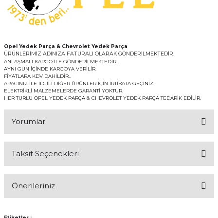
Opel Yedek Parça & Chevrolet Yedek Parça
ÜRÜNLERİMİZ ADINIZA FATURALI OLARAK GÖNDERİLMEKTEDİR.
ANLAŞMALI KARGO İLE GÖNDERİLMEKTEDİR.
AYNI GÜN İÇİNDE KARGOYA VERİLİR.
FİYATLARA KDV DAHİLDİR..
ARACINIZ İLE İLGİLİ DİĞER ÜRÜNLER İÇİN İRTİBATA GEÇİNİZ.
ELEKTRİKLİ MALZEMELERDE GARANTİ YOKTUR.
HER TÜRLÜ OPEL YEDEK PARÇA & CHEVROLET YEDEK PARÇA TEDARİK EDİLİR.
Yorumlar
Taksit Seçenekleri
Bu ürüne ilk yorumu siz yapın!
Önerileriniz
Yorum Yaz
Bu ürünün fiyat bilgisi, resim, ürün açıklamalarında ve diğer
konularda yetersiz gördüğünüz noktaları öneri formunu kullanarak
Etiketler :