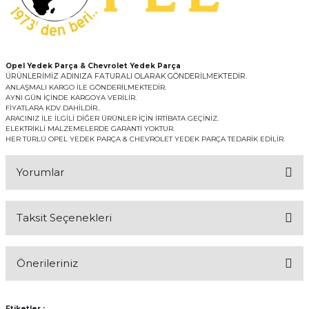
Opel Yedek Parça & Chevrolet Yedek Parça
ÜRÜNLERİMİZ ADINIZA FATURALI OLARAK GÖNDERİLMEKTEDİR.
ANLAŞMALI KARGO İLE GÖNDERİLMEKTEDİR.
AYNI GÜN İÇİNDE KARGOYA VERİLİR.
FİYATLARA KDV DAHİLDİR..
ARACINIZ İLE İLGİLİ DİĞER ÜRÜNLER İÇİN İRTİBATA GEÇİNİZ.
ELEKTRİKLİ MALZEMELERDE GARANTİ YOKTUR.
HER TÜRLÜ OPEL YEDEK PARÇA & CHEVROLET YEDEK PARÇA TEDARİK EDİLİR.
Yorumlar
Taksit Seçenekleri
Bu ürüne ilk yorumu siz yapın!
Önerileriniz
Yorum Yaz
Bu ürünün fiyat bilgisi, resim, ürün açıklamalarında ve diğer
konularda yetersiz gördüğünüz noktaları öneri formunu kullanarak
Etiketler :