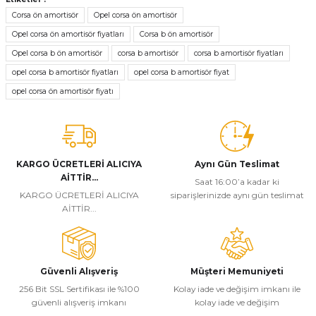
tarafımıza iletebilirsiniz.
Corsa ön amortisör
Opel corsa ön amortisör
Görüş ve önerileriniz için teşekkür ederiz.
Opel corsa ön amortisör fiyatları
Corsa b ön amortisör
Opel corsa b ön amortisör
corsa b amortisör
corsa b amortisör fiyatları
Ürün resmi kalitesiz, bozuk veya görüntülenemiyor.
opel corsa b amortisör fiyatları
opel corsa b amortisör fiyat
Ürün açıklamasında eksik bilgiler bulunuyor.
opel corsa ön amortisör fiyatı
Ürün bilgilerinde hatalar bulunuyor.
Ürün fiyatı diğer sitelerden daha pahalı.
Bu ürüne benzer farklı alternatifler olmalı.
KARGO ÜCRETLERİ ALICIYA
Aynı Gün Teslimat
AİTTİR...
Saat 16:00’a kadar ki
KARGO ÜCRETLERİ ALICIYA
siparişlerinizde aynı gün teslimat
AİTTİR...
Gönder
Güvenli Alışveriş
Müşteri Memuniyeti
256 Bit SSL Sertifikası ile %100
Kolay iade ve değişim imkanı ile
güvenli alışveriş imkanı
kolay iade ve değişim