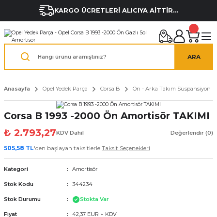
KARGO ÜCRETLERİ ALICIYA AİTTİR...
ARA
Anasayfa
Opel Yedek Parça
Corsa B
Ön - Arka Takım Süspansiyon
Corsa B 1993 -2000 Ön Amortisör TAKIMI
₺ 2.793,27
KDV Dahil
Değerlendir (0)
505,58 TL
'den başlayan taksitlerle!
Taksit Seçenekleri
Kategori
Amortisör
Stok Kodu
344234
Stok Durumu
Stokta Var
Fiyat
42,37 EUR + KDV