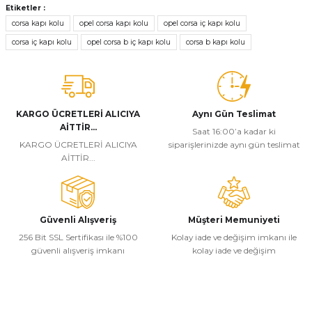
konularda yetersiz gördüğünüz noktaları öneri formunu kullanarak
Etiketler :
tarafımıza iletebilirsiniz.
corsa kapı kolu
opel corsa kapı kolu
opel corsa iç kapı kolu
Görüş ve önerileriniz için teşekkür ederiz.
corsa iç kapı kolu
opel corsa b iç kapı kolu
corsa b kapı kolu
Ürün resmi kalitesiz, bozuk veya görüntülenemiyor.
Ürün açıklamasında eksik bilgiler bulunuyor.
Ürün bilgilerinde hatalar bulunuyor.
KARGO ÜCRETLERİ ALICIYA
Aynı Gün Teslimat
AİTTİR...
Ürün fiyatı diğer sitelerden daha pahalı.
Saat 16:00’a kadar ki
KARGO ÜCRETLERİ ALICIYA
siparişlerinizde aynı gün teslimat
Bu ürüne benzer farklı alternatifler olmalı.
AİTTİR...
Güvenli Alışveriş
Müşteri Memuniyeti
256 Bit SSL Sertifikası ile %100
Kolay iade ve değişim imkanı ile
Gönder
güvenli alışveriş imkanı
kolay iade ve değişim