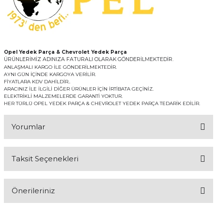
Opel Yedek Parça & Chevrolet Yedek Parça
ÜRÜNLERİMİZ ADINIZA FATURALI OLARAK GÖNDERİLMEKTEDİR.
ANLAŞMALI KARGO İLE GÖNDERİLMEKTEDİR.
AYNI GÜN İÇİNDE KARGOYA VERİLİR.
FİYATLARA KDV DAHİLDİR..
ARACINIZ İLE İLGİLİ DİĞER ÜRÜNLER İÇİN İRTİBATA GEÇİNİZ.
ELEKTRİKLİ MALZEMELERDE GARANTİ YOKTUR.
HER TÜRLÜ OPEL YEDEK PARÇA & CHEVROLET YEDEK PARÇA TEDARİK EDİLİR.
Yorumlar
Taksit Seçenekleri
Bu ürüne ilk yorumu siz yapın!
Önerileriniz
Yorum Yaz
Bu ürünün fiyat bilgisi, resim, ürün açıklamalarında ve diğer