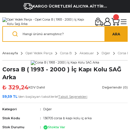
KARGO ÜCRETLERİ ALICIYA AİTTİR...
ARA
Anasayfa
Opel Yedek Parça
Corsa B
Aksesuar
Diğer
Corsa B
Corsa B ( 1993 - 2000 ) İç Kapı Kolu SAĞ
Arka
₺ 329,24
KDV Dahil
Değerlendir (0)
59,59 TL
'den başlayan taksitlerle!
Taksit Seçenekleri
Kategori
Diğer
Stok Kodu
136705 corsa b kapı kolu iç arka
Stok Durumu
Stokta Var