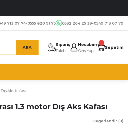
549 713 07 74-0555 820 91 75
0532 264 25 39-0549 713 07 79
Sipariş
Hesabım
ARA
Sepetim
Takibi
Giriş Yap
 Dış Aks Kafası
ası 1.3 motor Dış Aks Kafası
Değerlendir (0)