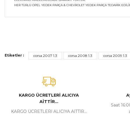
HER TÜRLÜ OPEL YEDEK PARÇA & CHEVROLET YEDEK PARÇA TEDARİK EDİLİR
Bu ürünün fiyat bilgisi, resim, ürün açıklamalarında ve diğer ko
Görüş ve önerileriniz için teşekkür ederiz.
Ürün resmi kalitesiz, bozuk veya görüntülenemiyor.
Etiketler :
corsa 2007 1.3
corsa 2008 1.3
corsa 2009 1.3
Ürün açıklamasında eksik bilgiler bulunuyor.
Ürün bilgilerinde hatalar bulunuyor.
Ürün fiyatı diğer sitelerden daha pahalı.
Bu ürüne benzer farklı alternatifler olmalı.
KARGO ÜCRETLERİ ALICIYA
A
AİTTİR...
Saat 16:00
KARGO ÜCRETLERİ ALICIYA AİTTİR...