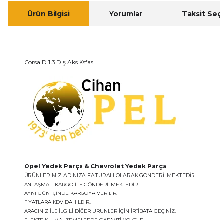
Ürün Bilgisi
Yorumlar
Taksit Se
Corsa D 1.3 Dış Aks Ksfası
Opel Yedek Parça & Chevrolet Yedek Parça
ÜRÜNLERİMİZ ADINIZA FATURALI OLARAK GÖNDERİLMEKTEDİR.
ANLAŞMALI KARGO İLE GÖNDERİLMEKTEDİR.
AYNI GÜN İÇİNDE KARGOYA VERİLİR.
FİYATLARA KDV DAHİLDİR..
ARACINIZ İLE İLGİLİ DİĞER ÜRÜNLER İÇİN İRTİBATA GEÇİNİZ.
ELEKTRİKLİ MALZEMELERDE GARANTİ YOKTUR.