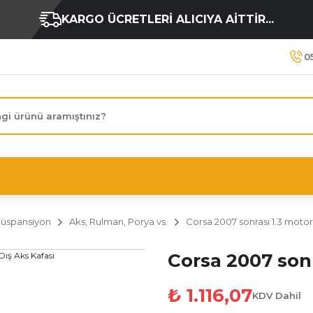
KARGO ÜCRETLERİ ALICIYA AİTTİR...
0
Süspansiyon
Aks, Rulman, Porya vs.
Corsa 2007 sonrası 1.3 motor
Corsa 2007 sonr
₺ 1.116,07
KDV Dahil