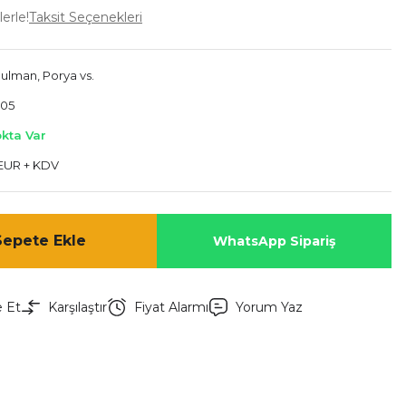
erle!
Taksit Seçenekleri
Rulman, Porya vs.
405
okta Var
 EUR + KDV
Sepete Ekle
WhatsApp Sipariş
e Et
Karşılaştır
Fiyat Alarmı
Yorum Yaz