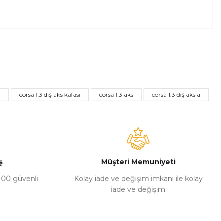
a iletebilirsiniz.
3
corsa 1.3 dış aks kafası
corsa 1.3 aks
corsa 1.3 dış aks a
ş
Müşteri Memuniyeti
%100 güvenli
Kolay iade ve değişim imkanı ile kolay
iade ve değişim