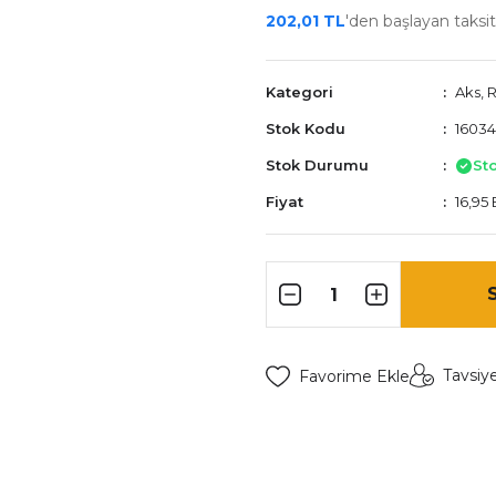
202,01 TL
'den başlayan taksitl
Kategori
Aks, 
Stok Kodu
1603
Stok Durumu
St
Fiyat
16,95
Tavsiy