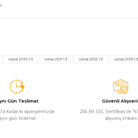
.
nularda yetersiz gördüğünüz noktaları öneri formunu kullanarak tarafımız
Bu ürüne ilk yorumu siz yapın!
corsa 2010 1.3
corsa 2011 1.3
corsa 2012 1.3
corsa 2013 1.
Yorum Yaz
ynı Gün Teslimat
Güvenli Alışveri
’a kadar ki siparişlerinizde
256 Bit SSL Sertifikası ile 
aynı gün teslimat
alışveriş imkanı
Gönder