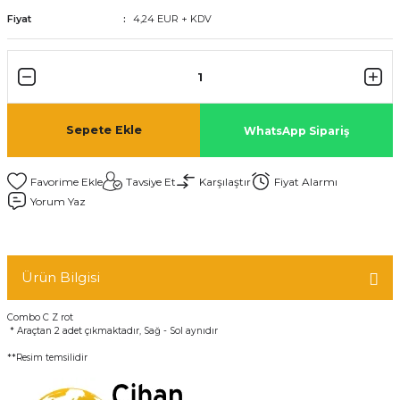
Fiyat
4,24 EUR + KDV
Sepete Ekle
WhatsApp Sipariş
Tavsiye Et
Karşılaştır
Fiyat Alarmı
Yorum Yaz
Ürün Bilgisi
Combo C Z rot
* Araçtan 2 adet çıkmaktadır, Sağ - Sol aynıdır
**Resim temsilidir