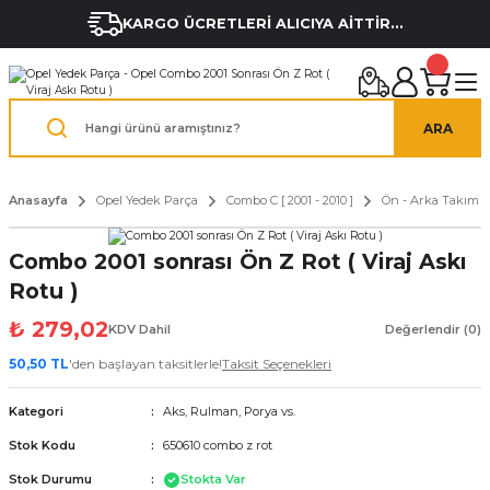
KARGO ÜCRETLERİ ALICIYA AİTTİR...
ARA
Anasayfa
Opel Yedek Parça
Combo C [ 2001 - 2010 ]
Ön - Arka Takım 
Combo 2001 sonrası Ön Z Rot ( Viraj Askı
Rotu )
₺ 279,02
KDV Dahil
Değerlendir (0)
50,50 TL
'den başlayan taksitlerle!
Taksit Seçenekleri
Kategori
Aks, Rulman, Porya vs.
Stok Kodu
650610 combo z rot
Stok Durumu
Stokta Var