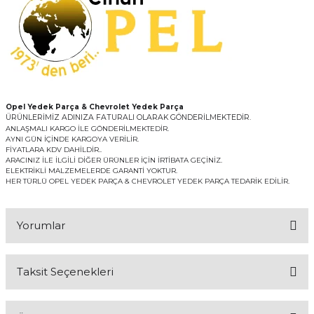
Opel Yedek Parça & Chevrolet Yedek Parça
ÜRÜNLERİMİZ ADINIZA FATURALI OLARAK GÖNDERİLMEKTEDİR.
ANLAŞMALI KARGO İLE GÖNDERİLMEKTEDİR.
AYNI GÜN İÇİNDE KARGOYA VERİLİR.
FİYATLARA KDV DAHİLDİR..
ARACINIZ İLE İLGİLİ DİĞER ÜRÜNLER İÇİN İRTİBATA GEÇİNİZ.
ELEKTRİKLİ MALZEMELERDE GARANTİ YOKTUR.
HER TÜRLÜ OPEL YEDEK PARÇA & CHEVROLET YEDEK PARÇA TEDARİK EDİLİR.
Yorumlar
Taksit Seçenekleri
Bu ürüne ilk yorumu siz yapın!