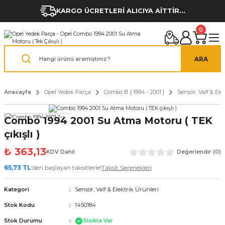
KARGO ÜCRETLERİ ALICIYA AİTTİR...
0
ARA
Anasayfa
Opel Yedek Parça
Combo B [ 1994 - 2001 ]
Sensör, Valf & Ele
Combo 1994 2001 Su Atma Motoru ( TEK
çıkışlı )
₺ 363,13
KDV Dahil
Değerlendir (0)
65,73 TL
'den başlayan taksitlerle!
Taksit Seçenekleri
Kategori
Sensör, Valf & Elektrik Ürünleri
Stok Kodu
1450184
Stok Durumu
Stokta Var