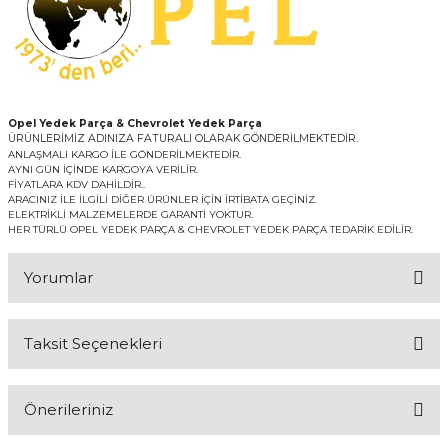
Opel Yedek Parça & Chevrolet Yedek Parça
ÜRÜNLERİMİZ ADINIZA FATURALI OLARAK GÖNDERİLMEKTEDİR.
ANLAŞMALI KARGO İLE GÖNDERİLMEKTEDİR.
AYNI GÜN İÇİNDE KARGOYA VERİLİR.
FİYATLARA KDV DAHİLDİR..
ARACINIZ İLE İLGİLİ DİĞER ÜRÜNLER İÇİN İRTİBATA GEÇİNİZ.
ELEKTRİKLİ MALZEMELERDE GARANTİ YOKTUR.
HER TÜRLÜ OPEL YEDEK PARÇA & CHEVROLET YEDEK PARÇA TEDARİK EDİLİR.
Yorumlar
Taksit Seçenekleri
Bu ürüne ilk yorumu siz yapın!
Önerileriniz
Yorum Yaz