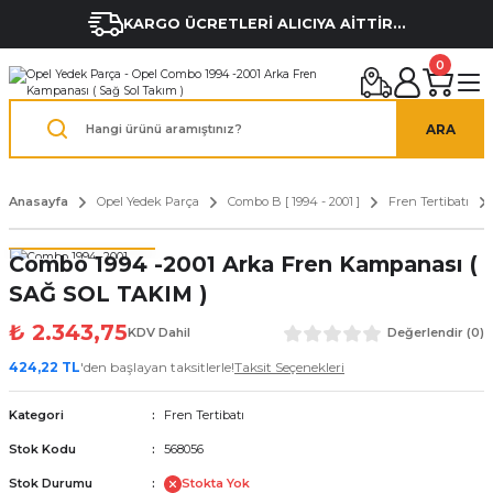
KARGO ÜCRETLERİ ALICIYA AİTTİR...
0
ARA
Anasayfa
Opel Yedek Parça
Combo B [ 1994 - 2001 ]
Fren Tertibatı
Combo 1994 -2001 Arka Fren Kampanası (
SAĞ SOL TAKIM )
₺ 2.343,75
KDV Dahil
Değerlendir (0)
424,22 TL
'den başlayan taksitlerle!
Taksit Seçenekleri
Kategori
Fren Tertibatı
Stok Kodu
568056
Stok Durumu
Stokta Yok