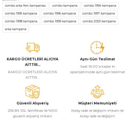
tarafımıza iletebilirsiniz.
combo arka fren kampanası
combo kampana
combo 1994 kampana
Görüş ve önerileriniz için teşekkür ederiz.
combo 1995 kampana
combo 1996 kampana
combo 1997 kampana
combo 1998 kampana
combo 1999 kampana
combo 2000 kampana
Ürün resmi kalitesiz, bozuk veya görüntülenemiyor.
arka kampana
Ürün açıklamasında eksik bilgiler bulunuyor.
Ürün bilgilerinde hatalar bulunuyor.
Ürün fiyatı diğer sitelerden daha pahalı.
Bu ürüne benzer farklı alternatifler olmalı.
KARGO ÜCRETLERİ ALICIYA
Aynı Gün Teslimat
AİTTİR...
Saat 16:00’a kadar ki
KARGO ÜCRETLERİ ALICIYA
siparişlerinizde aynı gün teslimat
AİTTİR...
Gönder
Güvenli Alışveriş
Müşteri Memuniyeti
256 Bit SSL Sertifikası ile %100
Kolay iade ve değişim imkanı ile
güvenli alışveriş imkanı
kolay iade ve değişim