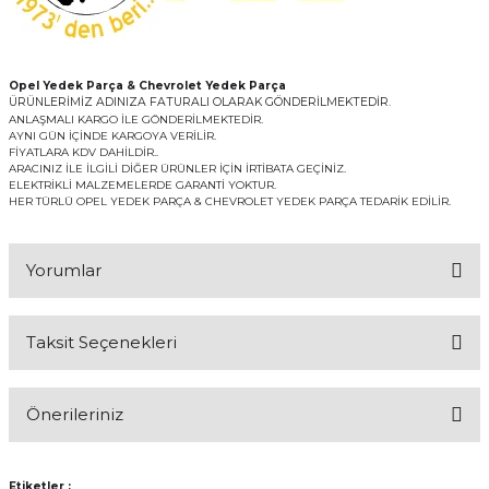
Opel Yedek Parça & Chevrolet Yedek Parça
ÜRÜNLERİMİZ ADINIZA FATURALI OLARAK GÖNDERİLMEKTEDİR.
ANLAŞMALI KARGO İLE GÖNDERİLMEKTEDİR.
AYNI GÜN İÇİNDE KARGOYA VERİLİR.
FİYATLARA KDV DAHİLDİR..
ARACINIZ İLE İLGİLİ DİĞER ÜRÜNLER İÇİN İRTİBATA GEÇİNİZ.
ELEKTRİKLİ MALZEMELERDE GARANTİ YOKTUR.
HER TÜRLÜ OPEL YEDEK PARÇA & CHEVROLET YEDEK PARÇA TEDARİK EDİLİR.
Yorumlar
Taksit Seçenekleri
Bu ürüne ilk yorumu siz yapın!
Önerileriniz
Yorum Yaz
Bu ürünün fiyat bilgisi, resim, ürün açıklamalarında ve diğer
konularda yetersiz gördüğünüz noktaları öneri formunu kullanarak
Etiketler :