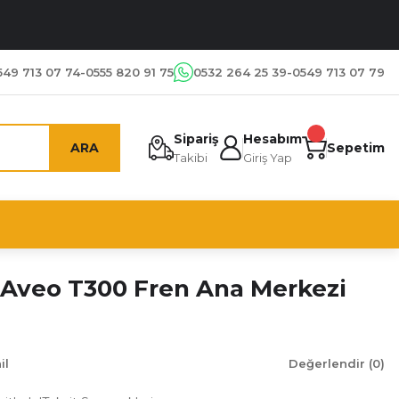
549 713 07 74-0555 820 91 75
0532 264 25 39-0549 713 07 79
Sipariş
Hesabım
ARA
Sepetim
Takibi
Giriş Yap
 Aveo T300 Fren Ana Merkezi
il
Değerlendir (0)