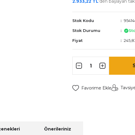
2.933,22 TL
'den başlayan taks
Stok Kodu
95414
Stok Durumu
St
Fiyat
245,8
Tavsiy
çenekleri
Önerileriniz