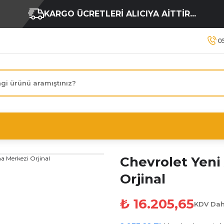
KARGO ÜCRETLERİ ALICIYA AİTTİR...
0
Chevrolet Yeni
Orjinal
₺ 16.205,65
KDV Dah