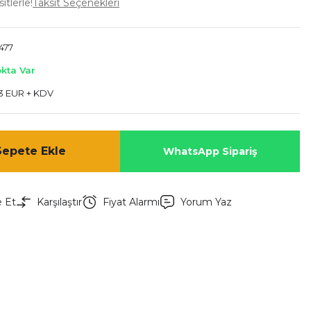
itlerle!
Taksit Seçenekleri
477
okta Var
3 EUR + KDV
Sepete Ekle
WhatsApp Sipariş
e Et
Karşılaştır
Fiyat Alarmı
Yorum Yaz