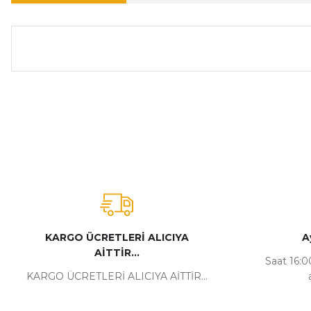
Bu ürünün fiyat bilgisi, resim, ürün açıklamalarında ve diğer ko
Görüş ve önerileriniz için teşekkür ederiz.
Ürün resmi kalitesiz, bozuk veya görüntülenemiyor.
Ürün açıklamasında eksik bilgiler bulunuyor.
Ürün bilgilerinde hatalar bulunuyor.
Ürün fiyatı diğer sitelerden daha pahalı.
Bu ürüne benzer farklı alternatifler olmalı.
KARGO ÜCRETLERİ ALICIYA
A
AİTTİR...
Saat 16:00
KARGO ÜCRETLERİ ALICIYA AİTTİR...