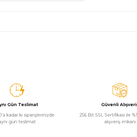
nularda yetersiz gördüğünüz noktaları öneri formunu kullanarak tarafımız
Bu ürüne ilk yorumu siz yapın!
Yorum Yaz
ynı Gün Teslimat
Güvenli Alışveri
’a kadar ki siparişlerinizde
256 Bit SSL Sertifikası ile 
aynı gün teslimat
alışveriş imkanı