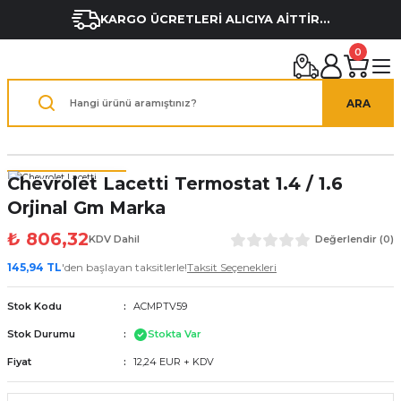
KARGO ÜCRETLERİ ALICIYA AİTTİR...
0
ARA
Chevrolet Lacetti Termostat 1.4 / 1.6
Orjinal Gm Marka
₺ 806,32
KDV Dahil
Değerlendir (0)
145,94 TL
'den başlayan taksitlerle!
Taksit Seçenekleri
Stok Kodu
ACMPTV59
Stok Durumu
Stokta Var
Fiyat
12,24 EUR + KDV