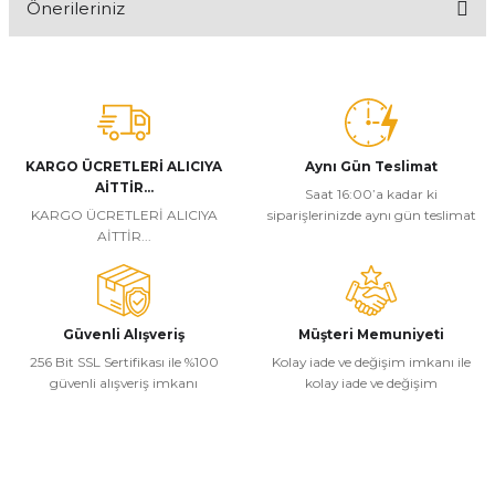
Önerileriniz
Yorum Yaz
Bu ürünün fiyat bilgisi, resim, ürün açıklamalarında ve diğer
konularda yetersiz gördüğünüz noktaları öneri formunu kullanarak
tarafımıza iletebilirsiniz.
Görüş ve önerileriniz için teşekkür ederiz.
KARGO ÜCRETLERİ ALICIYA
Aynı Gün Teslimat
Ürün resmi kalitesiz, bozuk veya görüntülenemiyor.
AİTTİR...
Saat 16:00’a kadar ki
Ürün açıklamasında eksik bilgiler bulunuyor.
KARGO ÜCRETLERİ ALICIYA
siparişlerinizde aynı gün teslimat
AİTTİR...
Ürün bilgilerinde hatalar bulunuyor.
Ürün fiyatı diğer sitelerden daha pahalı.
Bu ürüne benzer farklı alternatifler olmalı.
Güvenli Alışveriş
Müşteri Memuniyeti
256 Bit SSL Sertifikası ile %100
Kolay iade ve değişim imkanı ile
güvenli alışveriş imkanı
kolay iade ve değişim
Gönder